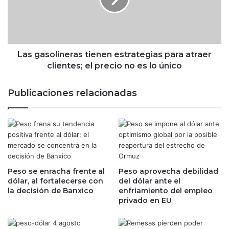
u
s
n
o
n
l
e
i
g
n
Las gasolineras tienen estrategias para atraer
o
e
clientes; el precio no es lo único
c
r
i
a
Publicaciones relacionadas
o
s
m
t
i
i
l
e
l
n
o
e
n
n
a
Peso se enracha frente al
Peso aprovecha debilidad
e
dólar, al fortalecerse con
del dólar ante el
r
s
la decisión de Banxico
enfriamiento del empleo
i
t
privado en EU
o
r
a
a
t
t