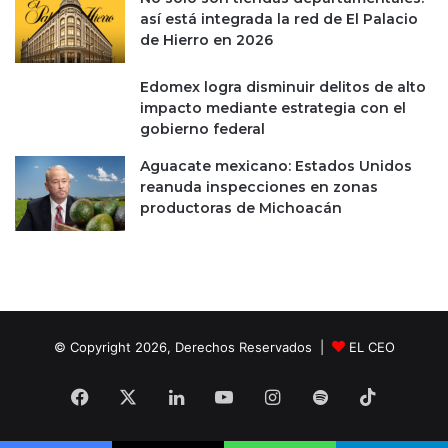
e
así está integrada la red de El Palacio
s
de Hierro en 2026
;
e
Edomex logra disminuir delitos de alto
l
impacto mediante estrategia con el
p
gobierno federal
r
e
Aguacate mexicano: Estados Unidos
c
reanuda inspecciones en zonas
i
productoras de Michoacán
o
n
o
e
s
l
o
© Copyright 2026, Derechos Reservados |
EL CEO
ú
n
Facebook
X
LinkedIn
YouTube
Instagram
Spotify
TikTok
i
c
o