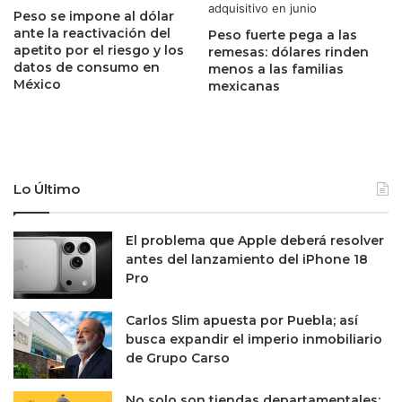
r
e
Peso se impone al dólar
a
g
ante la reactivación del
Peso fuerte pega a las
p
apetito por el riesgo y los
i
remesas: dólares rinden
datos de consumo en
a
menos a las familias
a
México
mexicanas
d
s
o
p
e
a
n
r
t
a
r
a
Lo Último
e
t
s
r
a
a
El problema que Apple deberá resolver
n
e
antes del lanzamiento del iPhone 18
c
r
Pro
i
c
o
l
Carlos Slim apuesta por Puebla; así
n
i
busca expandir el imperio inmobiliario
e
e
de Grupo Carso
s
n
t
No solo son tiendas departamentales: