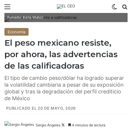
Menú
Switch
B
El peso acumula una apreciación mayor a 3% frente al dólar /
Fotoarte: Karla Muñoz
Economía
El peso mexicano resiste,
por ahora, las advertencias
de las calificadoras
El tipo de cambio peso/dólar ha logrado superar
la volatilidad cambiaria a pesar de su exposición
global y tras la degradación del perfil crediticio
de México
PUBLICADO EL 20 DE MAYO, 2026
Sergio Ángeles
F
4 minutos de lectura