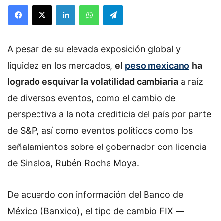
o
Facebook
X
LinkedIn
WhatsApp
Telegram
l
l
o
A pesar de su elevada exposición global y
w
o
liquidez en los mercados,
el
peso mexicano
ha
n
logrado esquivar la volatilidad cambiaria
a raíz
X
de diversos eventos, como el cambio de
perspectiva a la nota crediticia del país por parte
de S&P, así como eventos políticos como los
señalamientos sobre el gobernador con licencia
de Sinaloa, Rubén Rocha Moya.
De acuerdo con información del Banco de
México (Banxico), el tipo de cambio FIX —