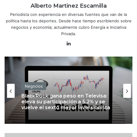
Alberto Martinez Escamilla
Periodista con experiencia en diversas fuentes que van de la
política hasta los deportes. Desde hace tiempo escribiendo sobre
negocios y economía; actualmente cubro Energía e Iniciativa
Privada.
Lin
ke
dIn
Negocios
Negocios
BlackRock gana peso en Televisa:
eleva su participación a 5.2% y se
vuelve el sexto mayor inversionista
Pelea por The Dolphin Company
llega a la SCJN en medio de su
E