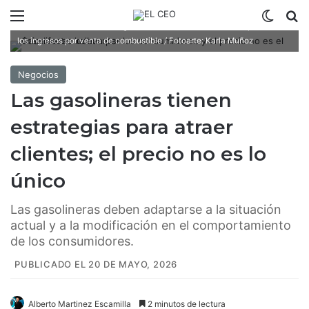
Menú
Switch
B
Alrededor de 95% de las gasolineras en Latinoamérica dependen de
los ingresos por venta de combustible / Fotoarte: Karla Muñoz
Negocios
Las gasolineras tienen
estrategias para atraer
clientes; el precio no es lo
único
Las gasolineras deben adaptarse a la situación
actual y a la modificación en el comportamiento
de los consumidores.
PUBLICADO EL 20 DE MAYO, 2026
Alberto Martinez Escamilla
2 minutos de lectura