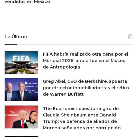
i
vendidos en México
á
a
s
s
d
d
e
e
2
l
0
Lo Último
a
0
s
m
c
d
FIFA habría realizado otra cena por el
a
d
Mundial 2026; ahora fue en el Museo
l
e
de Antropología
i
n
f
N
Greg Abel, CEO de Berkshire, apuesta
i
u
por el sector inmobiliario tras el retiro
c
e
de Warren Buffett
a
v
d
o
The Economist cuestiona giro de
o
L
Claudia Sheinbaum ante Donald
r
e
Trump; ve defensa de aliados de
a
ó
Morena señalados por corrupción
s
n
;