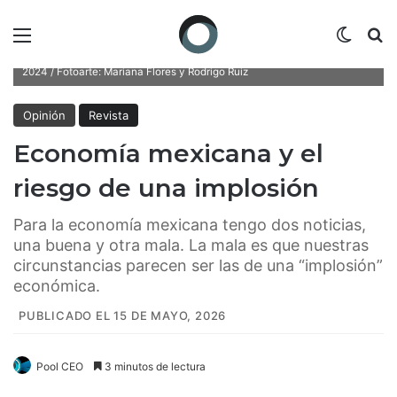
Menú
Switch
B
La economía mexicana promedió un crecimiento de 1.1% de 2018 a
2024 / Fotoarte: Mariana Flores y Rodrigo Ruiz
Opinión
Revista
Economía mexicana y el
riesgo de una implosión
Para la economía mexicana tengo dos noticias,
una buena y otra mala. La mala es que nuestras
circunstancias parecen ser las de una “implosión”
económica.
PUBLICADO EL 15 DE MAYO, 2026
Pool CEO
3 minutos de lectura