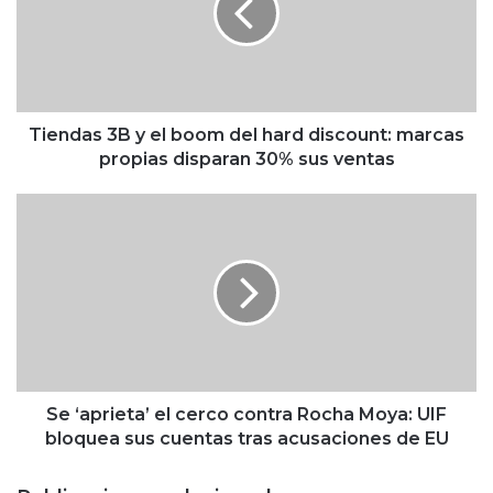
d
a
s
3
B
y
Tiendas 3B y el boom del hard discount: marcas
e
propias disparan 30% sus ventas
l
b
S
o
e
o
‘
m
a
d
p
e
r
l
i
h
e
a
t
r
a
Se ‘aprieta’ el cerco contra Rocha Moya: UIF
d
’
bloquea sus cuentas tras acusaciones de EU
d
e
i
l