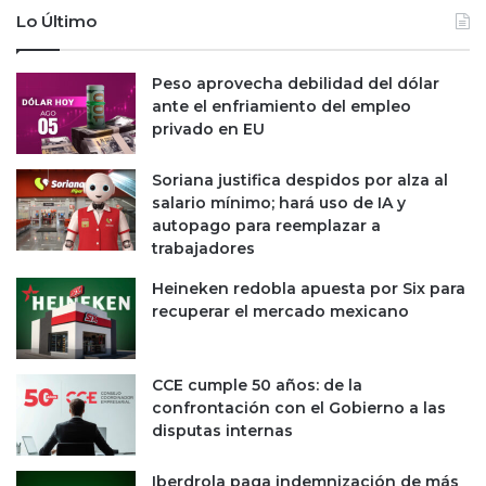
i
U
Lo Último
s
I
p
F
a
b
Peso aprovecha debilidad del dólar
r
l
ante el enfriamiento del empleo
a
o
privado en EU
n
q
3
u
Soriana justifica despidos por alza al
0
e
salario mínimo; hará uso de IA y
%
a
autopago para reemplazar a
s
s
trabajadores
u
u
s
s
Heineken redobla apuesta por Six para
v
c
recuperar el mercado mexicano
e
u
n
e
t
n
CCE cumple 50 años: de la
a
t
confrontación con el Gobierno a las
s
a
disputas internas
s
t
Iberdrola paga indemnización de más
r