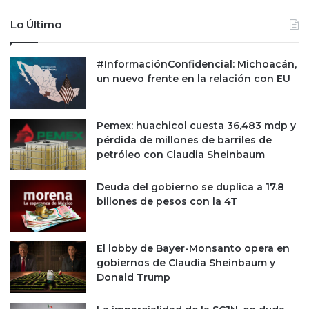
e
s
s
t
Lo Último
t
í
í
m
#InformaciónConfidencial: Michoacán,
m
u
un nuevo frente en la relación con EU
u
l
l
o
o
e
s
c
Pemex: huachicol cuesta 36,483 mdp y
o
pérdida de millones de barriles de
n
petróleo con Claudia Sheinbaum
ó
m
Deuda del gobierno se duplica a 17.8
i
billones de pesos con la 4T
c
o
d
El lobby de Bayer-Monsanto opera en
e
gobiernos de Claudia Sheinbaum y
J
Donald Trump
o
e