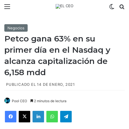
Menú
Switch
B
Negocios
Petco gana 63% en su
primer día en el Nasdaq y
alcanza capitalización de
6,158 mdd
PUBLICADO EL 14 DE ENERO, 2021
Pool CEO
2 minutos de lectura
Facebook
X
LinkedIn
WhatsApp
Telegram