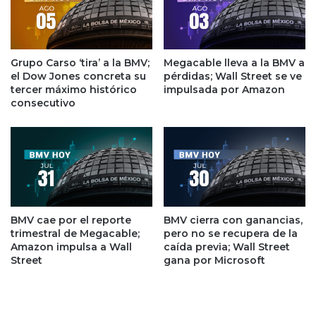
s
l
d
l
e
S
C
t
Grupo Carso ‘tira’ a la BMV;
Megacable lleva a la BMV a
h
r
el Dow Jones concreta su
pérdidas; Wall Street se ve
i
e
tercer máximo histórico
impulsada por Amazon
n
e
consecutivo
a
t
y
e
e
s
s
p
p
e
e
r
r
a
a
BMV cae por el reporte
BMV cierra con ganancias,
n
trimestral de Megacable;
pero no se recupera de la
n
m
Amazon impulsa a Wall
caída previa; Wall Street
z
a
Street
gana por Microsoft
a
y
s
o
d
r
e
e