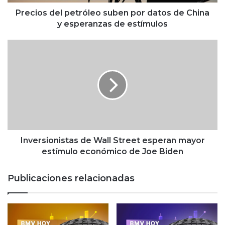
e
l
Precios del petróleo suben por datos de China
p
y esperanzas de estímulos
e
t
I
r
n
ó
v
l
e
e
r
o
s
s
i
u
o
b
n
e
i
Inversionistas de Wall Street esperan mayor
n
s
estímulo económico de Joe Biden
p
t
o
a
Publicaciones relacionadas
r
s
d
d
a
e
t
W
o
a