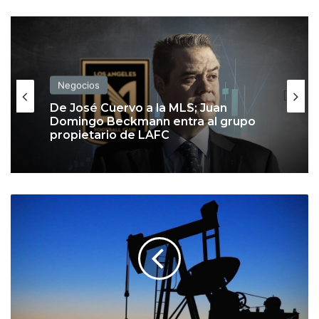
Negocios
De José Cuervo a la MLS; Juan
Domingo Beckmann entra al grupo
propietario de LAFC
P
r
e
c
i
o
s
d