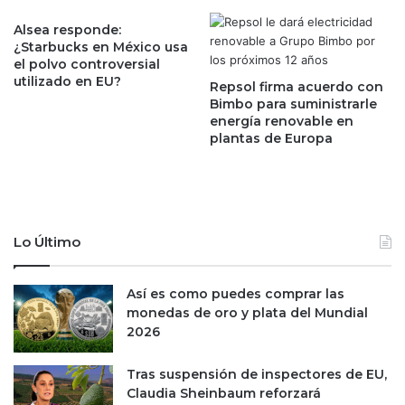
n
i
Alsea responde:
e
o
¿Starbucks en México usa
l
n
el polvo controversial
2
e
utilizado en EU?
Repsol firma acuerdo con
0
s
Bimbo para suministrarle
2
d
energía renovable en
3
e
plantas de Europa
G
M
D
y
G
Lo Último
B
M
e
Así es como puedes comprar las
n
monedas de oro y plata del Mundial
Q
2026
u
i
Tras suspensión de inspectores de EU,
n
Claudia Sheinbaum reforzará
t