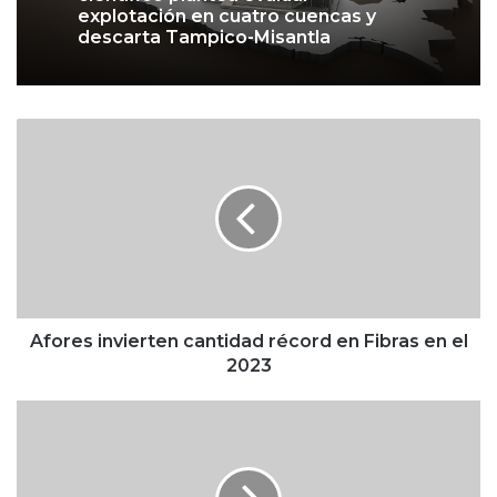
explotación en cuatro cuencas y
descarta Tampico-Misantla
A
f
o
r
e
s
i
n
v
i
Afores invierten cantidad récord en Fibras en el
e
2023
r
t
A
e
M
n
L
c
O