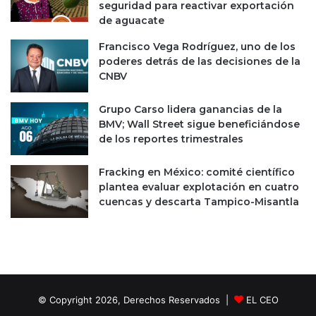
seguridad para reactivar exportación
a
de aguacate
n
a
Francisco Vega Rodríguez, uno de los
R
poderes detrás de las decisiones de la
o
CNBV
o
Grupo Carso lidera ganancias de la
BMV; Wall Street sigue beneficiándose
de los reportes trimestrales
Fracking en México: comité científico
plantea evaluar explotación en cuatro
cuencas y descarta Tampico-Misantla
© Copyright 2026, Derechos Reservados |
EL CEO