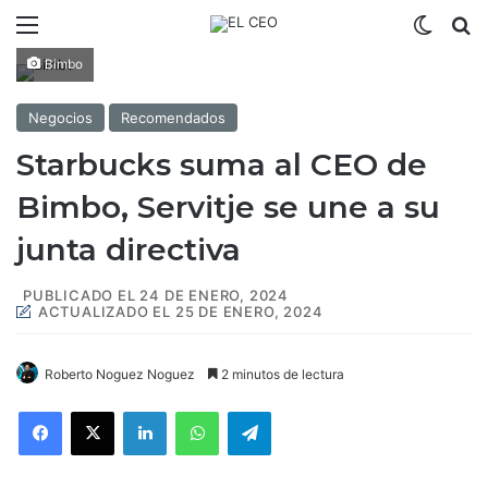
Menú
Switch
B
Bimbo
Negocios
Recomendados
Starbucks suma al CEO de
Bimbo, Servitje se une a su
junta directiva
PUBLICADO EL 24 DE ENERO, 2024
ACTUALIZADO EL 25 DE ENERO, 2024
Roberto Noguez Noguez
2 minutos de lectura
Facebook
X
LinkedIn
WhatsApp
Telegram