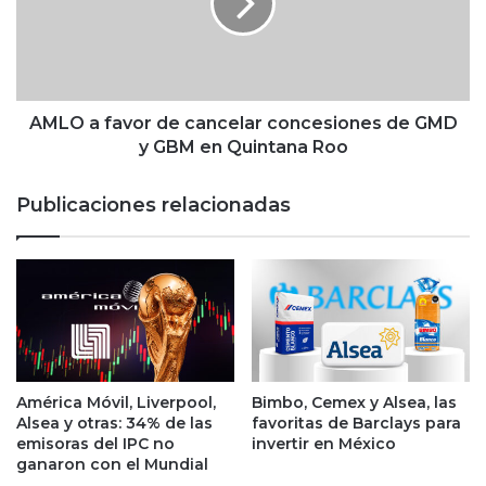
a
a
n
f
t
a
i
v
d
o
a
r
AMLO a favor de cancelar concesiones de GMD
d
d
y GBM en Quintana Roo
r
e
é
c
Publicaciones relacionadas
c
a
o
n
r
c
d
e
e
l
n
a
F
r
i
c
b
o
América Móvil, Liverpool,
Bimbo, Cemex y Alsea, las
r
n
Alsea y otras: 34% de las
favoritas de Barclays para
a
c
emisoras del IPC no
invertir en México
s
e
ganaron con el Mundial
e
s