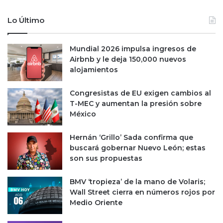
o
c
Lo Último
i
d
o
Mundial 2026 impulsa ingresos de
c
Airbnb y le deja 150,000 nuevos
o
alojamientos
m
o
Congresistas de EU exigen cambios al
“
T-MEC y aumentan la presión sobre
E
México
l
F
Hernán ‘Grillo’ Sada confirma que
i
buscará gobernar Nuevo León; estas
s
son sus propuestas
c
a
BMV ‘tropieza’ de la mano de Volaris;
l
Wall Street cierra en números rojos por
d
Medio Oriente
e
H