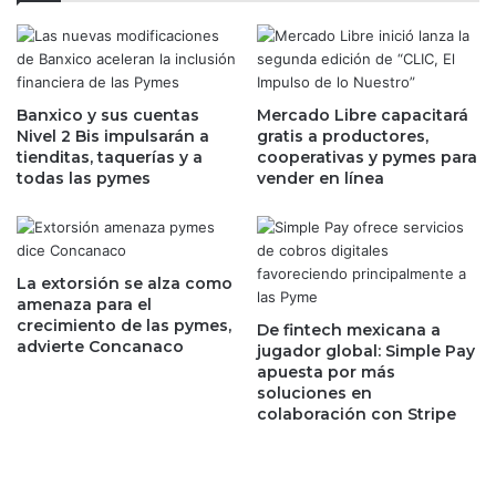
m
J
i
a
n
v
i
i
o
Banxico y sus cuentas
Mercado Libre capacitará
e
Nivel 2 Bis impulsarán a
gratis a productores,
d
r
tienditas, taquerías y a
cooperativas y pymes para
e
C
todas las pymes
vender en línea
X
o
i
e
a
l
o
l
m
o
La extorsión se alza como
i
T
amenaza para el
y
r
crecimiento de las pymes,
De fintech mexicana a
S
advierte Concanaco
e
jugador global: Simple Pay
a
j
apuesta por más
m
soluciones en
o
colaboración con Stripe
s
,
u
c
n
o
g
n