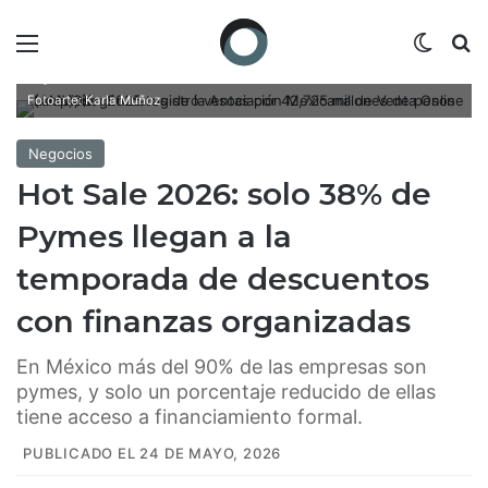
Menú
Switch
B
La edición 2025 registró ventas por 42,725 millones de pesos (mdp),
según datos de la Asociación Mexicana de Venta Online (AMVO)/
Fotoarte: Karla Muñoz
Negocios
Hot Sale 2026: solo 38% de
Pymes llegan a la
temporada de descuentos
con finanzas organizadas
En México más del 90% de las empresas son
pymes, y solo un porcentaje reducido de ellas
tiene acceso a financiamiento formal.
PUBLICADO EL 24 DE MAYO, 2026