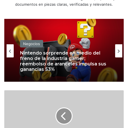
documentos en piezas claras, verificadas y relevantes.
Negocios
Nintendo sorprende en medio del
freno de la industria gamer;
reembolso de aranceles impulsa sus
ganancias 53%
A
p
p
l
e
c