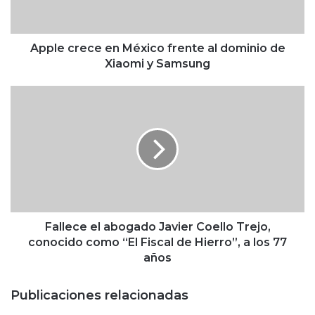
r
e
c
e
Apple crece en México frente al dominio de
e
Xiaomi y Samsung
n
M
F
é
a
x
l
i
l
c
e
o
c
f
e
r
e
e
l
n
a
Fallece el abogado Javier Coello Trejo,
t
b
conocido como “El Fiscal de Hierro”, a los 77
e
o
años
a
g
l
a
Publicaciones relacionadas
d
d
o
o