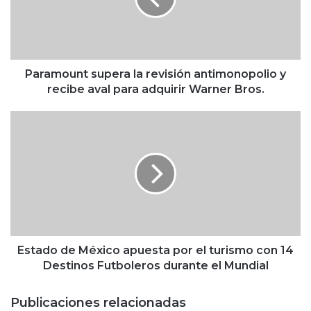
o
u
n
t
s
Paramount supera la revisión antimonopolio y
u
recibe aval para adquirir Warner Bros.
p
e
E
r
s
a
t
l
a
a
d
r
o
e
d
v
e
i
M
s
é
Estado de México apuesta por el turismo con 14
i
x
Destinos Futboleros durante el Mundial
ó
i
n
c
Publicaciones relacionadas
a
o