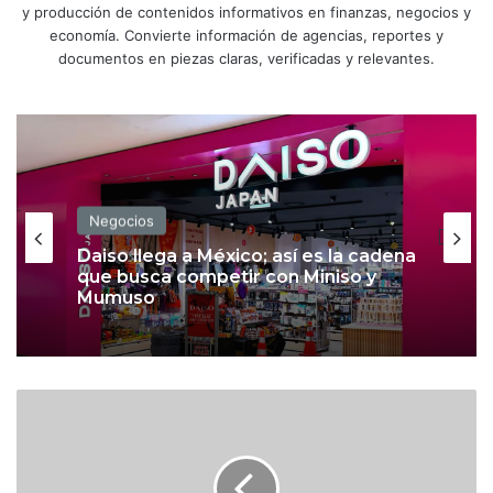
y producción de contenidos informativos en finanzas, negocios y
economía. Convierte información de agencias, reportes y
documentos en piezas claras, verificadas y relevantes.
Negocios
Daiso llega a México; así es la cadena
que busca competir con Miniso y
Mumuso
P
a
r
a
m