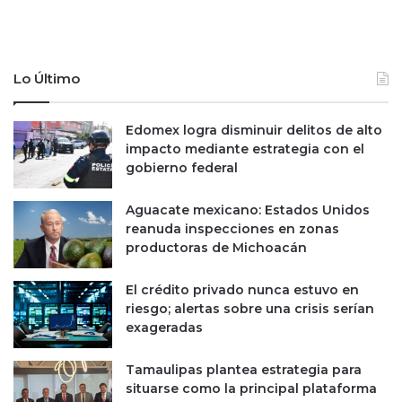
a
n
l
1
p
4
a
D
Lo Último
r
e
a
s
a
t
Edomex logra disminuir delitos de alto
d
i
impacto mediante estrategia con el
q
n
gobierno federal
u
o
i
s
Aguacate mexicano: Estados Unidos
r
F
reanuda inspecciones en zonas
i
u
productoras de Michoacán
r
t
W
b
a
El crédito privado nunca estuvo en
o
r
riesgo; alertas sobre una crisis serían
l
n
exageradas
e
e
r
r
o
Tamaulipas plantea estrategia para
B
s
situarse como la principal plataforma
r