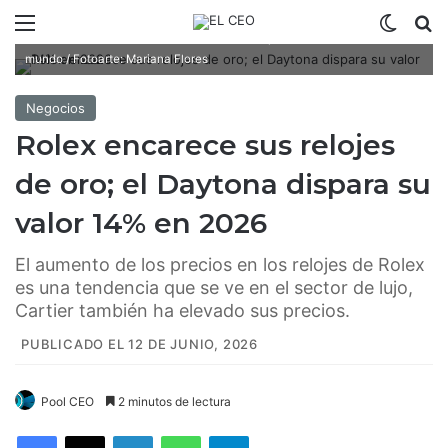
Menú
Switch
B
La marca Rolex es una de las firmas de lujo más reconocidas en el
mundo / Fotoarte: Mariana Flores
Negocios
Rolex encarece sus relojes
de oro; el Daytona dispara su
valor 14% en 2026
El aumento de los precios en los relojes de Rolex
es una tendencia que se ve en el sector de lujo,
Cartier también ha elevado sus precios.
PUBLICADO EL 12 DE JUNIO, 2026
Pool CEO
2 minutos de lectura
Facebook
X
LinkedIn
WhatsApp
Telegram