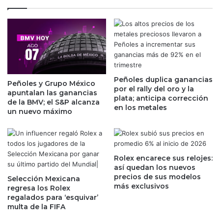
n
a
t
p
i
u
m
e
o
s
n
t
o
a
p
Peñoles duplica ganancias
p
Peñoles y Grupo México
por el rally del oro y la
o
o
apuntalan las ganancias
plata; anticipa corrección
l
r
de la BMV; el S&P alcanza
en los metales
i
e
un nuevo máximo
o
l
y
t
r
u
e
r
Rolex encarece sus relojes:
c
i
así quedan los nuevos
i
s
precios de sus modelos
Selección Mexicana
b
m
más exclusivos
regresa los Rolex
e
o
regalados para ‘esquivar’
a
c
multa de la FIFA
v
o