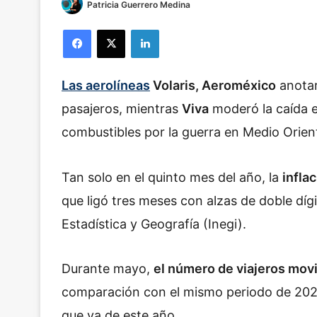
Patricia Guerrero Medina
Facebook
X
LinkedIn
Las
aerolíneas
Volaris, Aeroméxico
anotar
pasajeros, mientras
Viva
moderó la caída e
combustibles por la guerra en Medio Orien
Tan solo en el quinto mes del año, la
infla
que ligó tres meses con alzas de doble dígi
Estadística y Geografía (Inegi).
Durante mayo,
el número de viajeros movi
comparación con el mismo periodo de 2025
que va de este año.