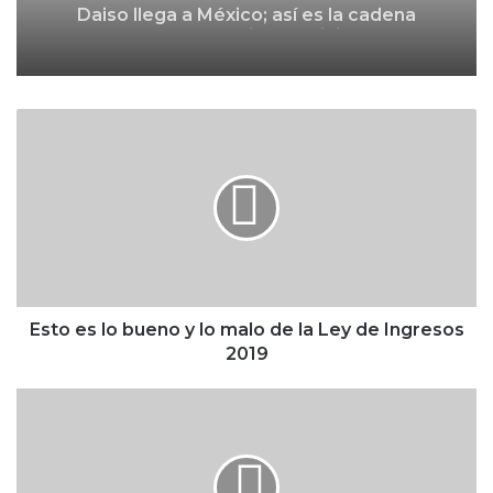
Mumuso
E
s
t
o
e
s
l
o
b
u
Esto es lo bueno y lo malo de la Ley de Ingresos
e
2019
n
o
F
y
a
l
c
o
e
m
b