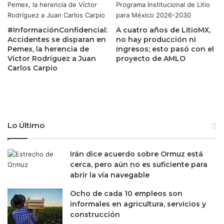
0
g
1
o
9
c
#InformaciónConfidencial:
A cuatro años de LitioMX,
i
Accidentes se disparan en
no hay producción ni
o
Pemex, la herencia de
ingresos; esto pasó con el
Víctor Rodríguez a Juan
proyecto de AMLO
d
Carlos Carpio
e
p
u
b
l
i
Lo Último
c
i
d
Irán dice acuerdo sobre Ormuz está
a
cerca, pero aún no es suficiente para
d
abrir la vía navegable
o
Ocho de cada 10 empleos son
n
informales en agricultura, servicios y
l
construcción
i