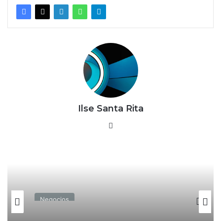
Ilse Santa Rita
X
Negocios
Daiso llega a México; así es la cadena
que busca competir con Miniso y