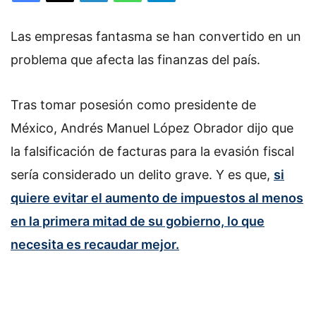
l
o
Las empresas fantasma se han convertido en un
w
o
problema que afecta las finanzas del país.
n
X
Tras tomar posesión como presidente de
México, Andrés Manuel López Obrador dijo que
la falsificación de facturas para la evasión fiscal
sería considerado un delito grave. Y es que,
si
quiere evitar el aumento de impuestos al menos
en la primera mitad de su gobierno, lo que
necesita es recaudar mejor.