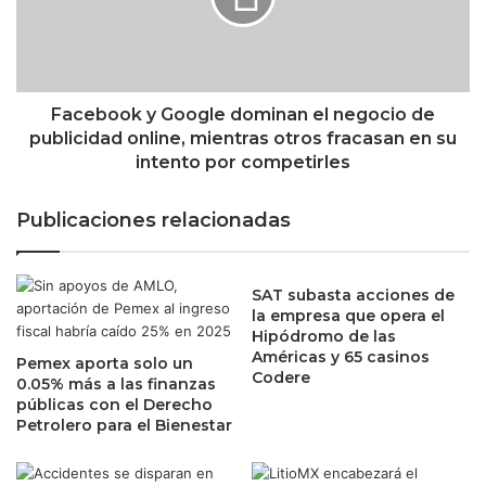
a
o
l
o
o
k
d
y
e
G
Facebook y Google dominan el negocio de
l
o
publicidad online, mientras otros fracasan en su
a
o
intento por competirles
L
g
e
l
Publicaciones relacionadas
y
e
d
d
e
o
I
SAT subasta acciones de
m
la empresa que opera el
n
i
Hipódromo de las
g
n
Américas y 65 casinos
r
Pemex aporta solo un
a
Codere
0.05% más a las finanzas
e
n
públicas con el Derecho
s
e
Petrolero para el Bienestar
o
l
s
n
2
e