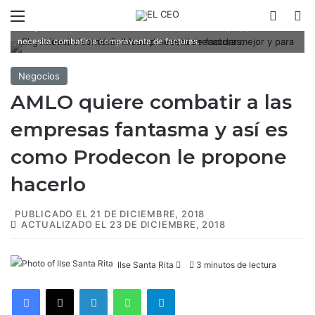
Menú
Switch
B
El gobierno de Andrés Manuel necesita recaudar mejor y para eso
necesita combatir la compraventa de facturas.
Negocios
AMLO quiere combatir a las
empresas fantasma y así es
como Prodecon le propone
hacerlo
PUBLICADO EL 21 DE DICIEMBRE, 2018
ACTUALIZADO EL 23 DE DICIEMBRE, 2018
Ilse Santa Rita
F
3 minutos de lectura
o
Facebook
X
LinkedIn
WhatsApp
Telegram
l