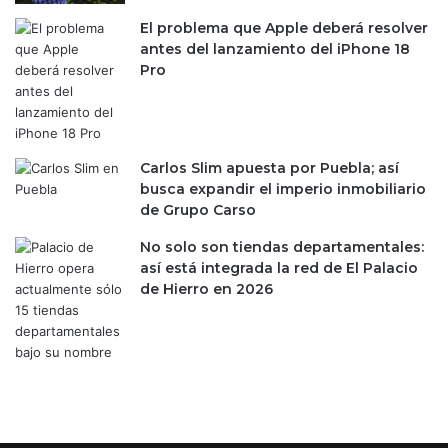
n
e
El problema que Apple deberá resolver
,
antes del lanzamiento del iPhone 18
m
Pro
i
e
n
t
Carlos Slim apuesta por Puebla; así
r
busca expandir el imperio inmobiliario
a
de Grupo Carso
s
o
No solo son tiendas departamentales:
t
así está integrada la red de El Palacio
r
de Hierro en 2026
o
s
f
r
a
c
a
s