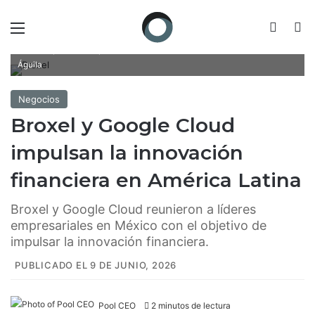
Menú
Switch
B
Broxel y Google Cloud reunieron a líderes empresariales en México
con el objetivo de impulsar la innovación financiera. / Fotoarte: Israel
Águila
Negocios
Broxel y Google Cloud
impulsan la innovación
financiera en América Latina
Broxel y Google Cloud reunieron a líderes
empresariales en México con el objetivo de
impulsar la innovación financiera.
PUBLICADO EL 9 DE JUNIO, 2026
Pool CEO
2 minutos de lectura