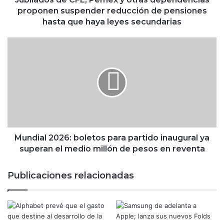
e
proponen suspender reducción de pensiones
C
hasta que haya leyes secundarias
F
E
M
,
u
P
n
e
d
m
i
e
a
x
l
y
2
o
0
t
2
Mundial 2026: boletos para partido inaugural ya
r
6
superan el medio millón de pesos en reventa
a
:
s
b
Publicaciones relacionadas
d
o
e
l
p
e
e
t
n
o