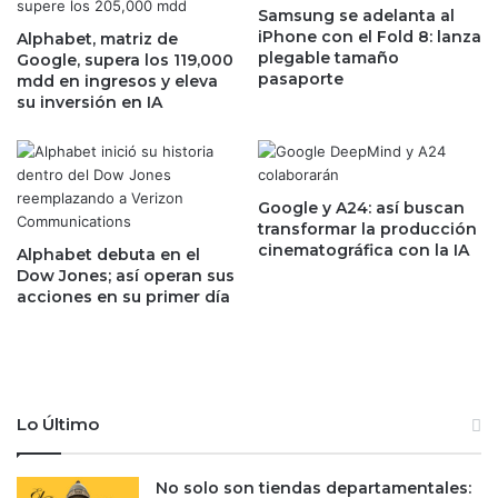
d
Samsung se adelanta al
s
iPhone con el Fold 8: lanza
e
Alphabet, matriz de
p
plegable tamaño
Google, supera los 119,000
n
a
pasaporte
mdd en ingresos y eleva
c
r
su inversión en IA
i
a
a
p
s
a
p
r
r
t
Google y A24: así buscan
o
i
transformar la producción
p
cinematográfica con la IA
d
Alphabet debuta en el
o
o
Dow Jones; así operan sus
n
acciones en su primer día
i
e
n
n
a
s
u
u
g
s
u
Lo Último
p
r
e
a
n
l
No solo son tiendas departamentales: