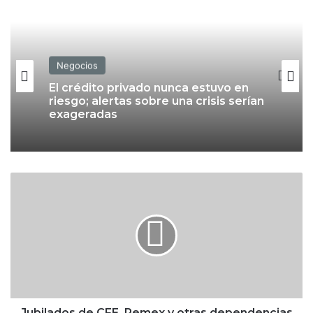
Negocios
El crédito privado nunca estuvo en
riesgo; alertas sobre una crisis serían
exageradas
J
u
b
i
l
a
d
o
s
d
Jubilados de CFE, Pemex y otras dependencias