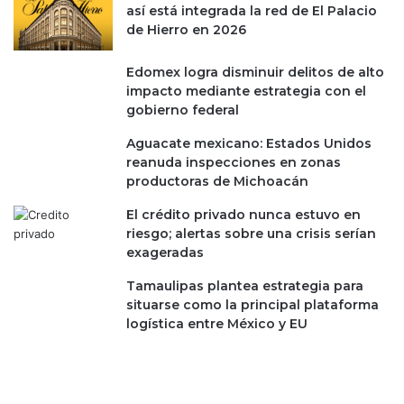
d
y
así está integrada la red de El Palacio
e
a
de Hierro en 2026
r
s
r
u
Edomex logra disminuir delitos de alto
e
p
impacto mediante estrategia con el
d
e
gobierno federal
u
r
c
a
Aguacate mexicano: Estados Unidos
c
n
reanuda inspecciones en zonas
i
e
productoras de Michoacán
ó
l
n
El crédito privado nunca estuvo en
m
d
riesgo; alertas sobre una crisis serían
e
e
exageradas
d
p
i
Tamaulipas plantea estrategia para
e
o
situarse como la principal plataforma
n
m
logística entre México y EU
s
i
i
l
o
l
n
ó
e