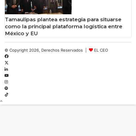
Tamaulipas plantea estrategia para situarse
como la principal plataforma logística entre
México y EU
© Copyright 2026, Derechos Reservados |
EL CEO
Facebook
X
LinkedIn
YouTube
Instagram
Spotify
TikTok
Botón
volver
arriba