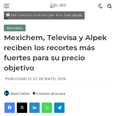
Menú
Switch
B
BMV participación de mercado BIVA (Foto: iStock)
Mercados
Mexichem, Televisa y Alpek
reciben los recortes más
fuertes para su precio
objetivo
PUBLICADO EL 27 DE MAYO, 2019
Mario Calixto
2 minutos de lectura
Facebook
X
LinkedIn
WhatsApp
Telegram