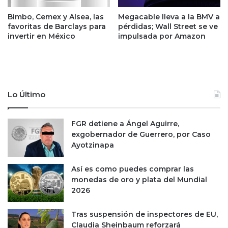
u
á
a
Bimbo, Cemex y Alsea, las
Megacable lleva a la BMV a
a
favoritas de Barclays para
pérdidas; Wall Street se ve
l
l
invertir en México
impulsada por Amazon
d
o
a
s
d
c
e
o
c
n
o
s
Lo Último
n
u
ó
m
m
FGR detiene a Ángel Aguirre,
i
i
exgobernador de Guerrero, por Caso
d
c
Ayotzinapa
o
a
r
e
Así es como puedes comprar las
s
monedas de oro y plata del Mundial
a
2026
c
e
Tras suspensión de inspectores de EU,
r
Claudia Sheinbaum reforzará