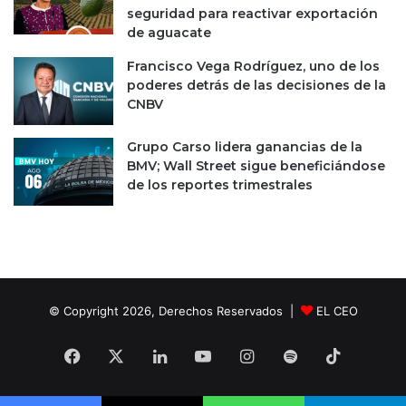
r
seguridad para reactivar exportación
a
de aguacate
r
l
Francisco Vega Rodríguez, uno de los
a
poderes detrás de las decisiones de la
c
CNBV
a
r
Grupo Carso lidera ganancias de la
t
BMV; Wall Street sigue beneficiándose
e
de los reportes trimestrales
r
a
© Copyright 2026, Derechos Reservados |
EL CEO
Facebook
X
LinkedIn
YouTube
Instagram
Spotify
TikTok