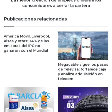
La menor creación de empleos orillará a los
i
a
consumidores a cerrar la cartera
c
c
o
i
Publicaciones relacionadas
s
ó
e
n
r
d
e
América Móvil, Liverpool,
e
Alsea y otras: 34% de las
d
e
emisoras del IPC no
u
m
ganaron con el Mundial
c
p
e
l
p
e
Megacable sigue los pasos
o
o
de Televisa: fortalece caja
r
s
y analiza adquisición en
l
o
telecom
a
r
d
i
e
l
s
l
i
a
g
r