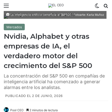
Menú
Switch
B
La inteligencia artificial beneficia al S&P500 / Fotoarte: Karla Muñoz
Mercados
Nvidia, Alphabet y otras
empresas de IA, el
verdadero motor del
crecimiento del S&P 500
La concentración del S&P 500 en compañías de
inteligencia artificial ha comenzado a generar
alarmas entre los analistas.
PUBLICADO EL 2 DE JUNIO, 2026
Pool CEO
2 minutos de lectura