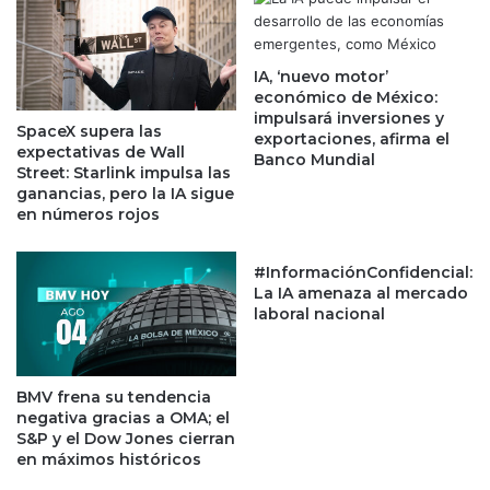
e
c
n
o
t
m
r
IA, ‘nuevo motor’
o
económico de México:
a
l
impulsará inversiones y
s
a
SpaceX supera las
exportaciones, afirma el
W
c
expectativas de Wall
Banco Mundial
a
i
Street: Starlink impulsa las
l
u
ganancias, pero la IA sigue
l
en números rojos
d
S
a
t
d
#InformaciónConfidencial:
r
m
La IA amenaza al mercado
e
á
laboral nacional
e
s
t
c
m
o
BMV frena su tendencia
a
m
negativa gracias a OMA; el
n
p
S&P y el Dow Jones cierran
t
e
en máximos históricos
i
t
e
i