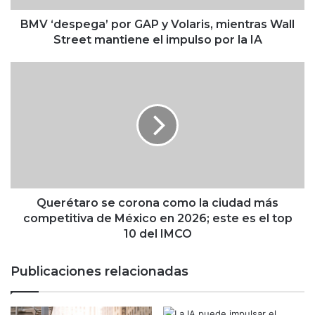
e
g
BMV ‘despega’ por GAP y Volaris, mientras Wall
a
Street mantiene el impulso por la IA
’
p
Q
o
u
r
e
G
r
A
é
P
t
y
a
V
r
o
o
l
s
Querétaro se corona como la ciudad más
a
e
competitiva de México en 2026; este es el top
r
c
10 del IMCO
i
o
s
r
Publicaciones relacionadas
,
o
m
n
i
a