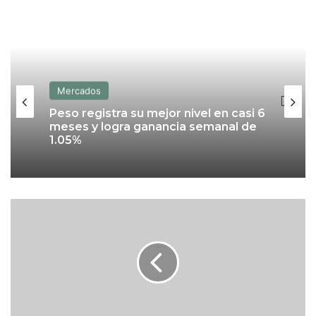
Mercados
Peso registra su mejor nivel en casi 6
meses y logra ganancia semanal de
1.05%
B
M
V
‘
d
e
s
p