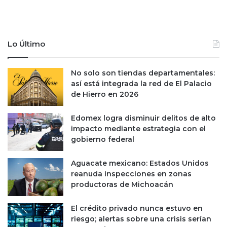
n
t
e
i
e
v
l
a
Lo Último
i
d
m
e
No solo son tiendas departamentales:
p
M
así está integrada la red de El Palacio
u
é
de Hierro en 2026
l
x
s
i
o
c
Edomex logra disminuir delitos de alto
p
o
impacto mediante estrategia con el
o
e
gobierno federal
r
n
l
2
Aguacate mexicano: Estados Unidos
a
0
reanuda inspecciones en zonas
I
2
productoras de Michoacán
A
6
;
El crédito privado nunca estuvo en
e
riesgo; alertas sobre una crisis serían
s