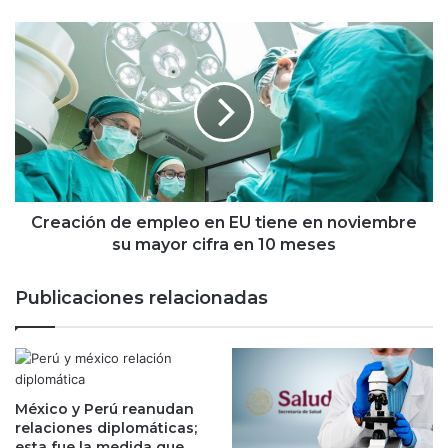
e
a
C
u
r
t
e
o
a
s
c
e
i
n
ó
M
n
é
d
x
e
Creación de empleo en EU tiene en noviembre
i
e
su mayor cifra en 10 meses
c
m
o
p
Publicaciones relacionadas
h
l
i
e
l
o
a
e
e
n
n
México y Perú reanudan
E
relaciones diplomáticas;
n
U
esta fue la medida que