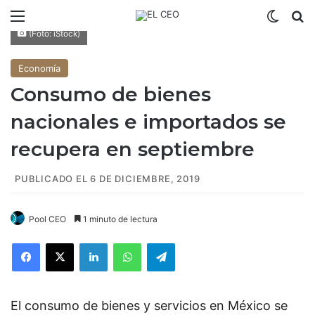
Menú
Switch
B
(Foto: iStock)
Economía
Consumo de bienes
nacionales e importados se
recupera en septiembre
PUBLICADO EL 6 DE DICIEMBRE, 2019
Pool CEO
1 minuto de lectura
Facebook
X
LinkedIn
WhatsApp
Telegram
El consumo de bienes y servicios en México se