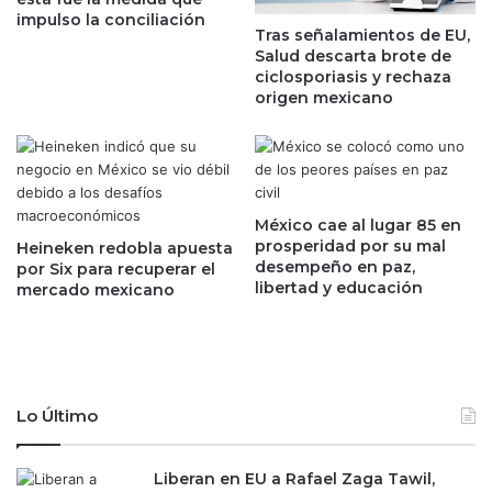
o
t
impulso la conciliación
v
i
Tras señalamientos de EU,
i
e
Salud descarta brote de
e
n
ciclosporiasis y rechaza
m
e
origen mexicano
b
e
r
n
e
n
s
o
i
v
México cae al lugar 85 en
e
i
prosperidad por su mal
Heineken redobla apuesta
t
e
desempeño en paz,
por Six para recuperar el
e
m
libertad y educación
mercado mexicano
m
b
e
r
s
e
e
s
s
u
Lo Último
c
m
o
a
n
y
Liberan en EU a Rafael Zaga Tawil,
c
o