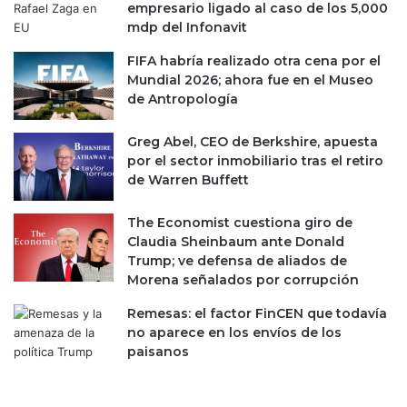
empresario ligado al caso de los 5,000
a
r
mdp del Infonavit
í
c
d
i
FIFA habría realizado otra cena por el
a
f
Mundial 2026; ahora fue en el Museo
s
r
de Antropología
a
e
Greg Abel, CEO de Berkshire, apuesta
n
por el sector inmobiliario tras el retiro
1
de Warren Buffett
0
m
The Economist cuestiona giro de
e
Claudia Sheinbaum ante Donald
s
Trump; ve defensa de aliados de
e
Morena señalados por corrupción
s
Remesas: el factor FinCEN que todavía
no aparece en los envíos de los
paisanos