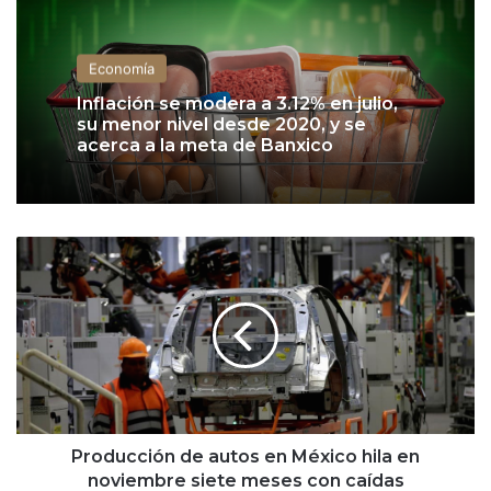
Economía
Inflación se modera a 3.12% en julio,
su menor nivel desde 2020, y se
acerca a la meta de Banxico
P
r
o
d
u
c
c
i
ó
n
Producción de autos en México hila en
d
noviembre siete meses con caídas