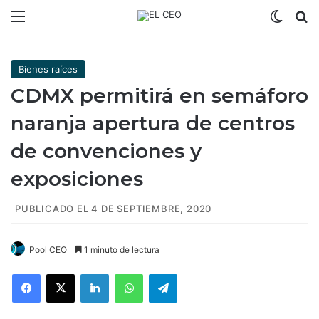
Menú
Switch
B
Bienes raíces
CDMX permitirá en semáforo
naranja apertura de centros
de convenciones y
exposiciones
PUBLICADO EL 4 DE SEPTIEMBRE, 2020
Pool CEO
1 minuto de lectura
Facebook
X
LinkedIn
WhatsApp
Telegram