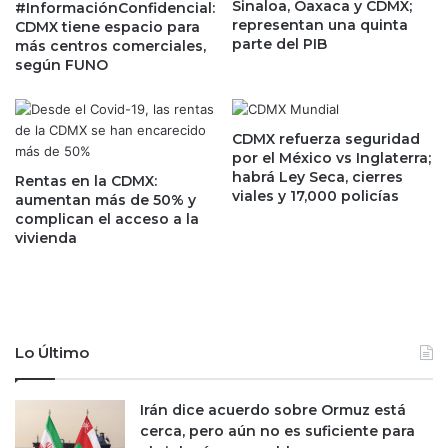
Sinaloa, Oaxaca y CDMX;
a
#InformaciónConfidencial:
u
representan una quinta
CDMX tiene espacio para
p
e
parte del PIB
más centros comerciales,
o
n
según FUNO
r
o
8
p
8
a
2
r
CDMX refuerza seguridad
m
a
por el México vs Inglaterra;
i
habrá Ley Seca, cierres
r
Rentas en la CDMX:
viales y 17,000 policías
l
e
aumentan más de 50% y
l
complican el acceso a la
e
vivienda
o
s
n
t
e
r
s
u
d
c
e
t
Lo Último
p
u
e
r
s
a
Irán dice acuerdo sobre Ormuz está
o
r
cerca, pero aún no es suficiente para
s