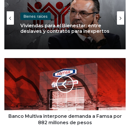
Bienes raíces
Viviendas para el Bienestar: entre
deslaves y contratos para inexpertos
B
a
n
c
o
M
u
l
t
i
Banco Multiva interpone demanda a Famsa por
v
882 millones de pesos
a