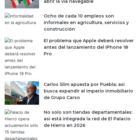
d
abrir la vía navegable
e
u
Ocho de cada 10 empleos son
d
informales en agricultura, servicios y
a
construcción
l
o
El problema que Apple deberá resolver
c
antes del lanzamiento del iPhone 18
a
Pro
l
Carlos Slim apuesta por Puebla; así
busca expandir el imperio inmobiliario
de Grupo Carso
No solo son tiendas departamentales:
así está integrada la red de El Palacio
de Hierro en 2026