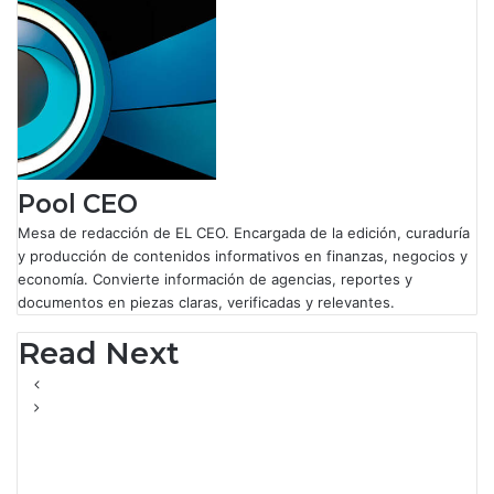
o
d
A
r
o
I
p
a
k
n
p
m
Pool CEO
Mesa de redacción de EL CEO. Encargada de la edición, curaduría
y producción de contenidos informativos en finanzas, negocios y
economía. Convierte información de agencias, reportes y
documentos en piezas claras, verificadas y relevantes.
Read Next
Investigaciones Especiales
El lobby de Bayer-