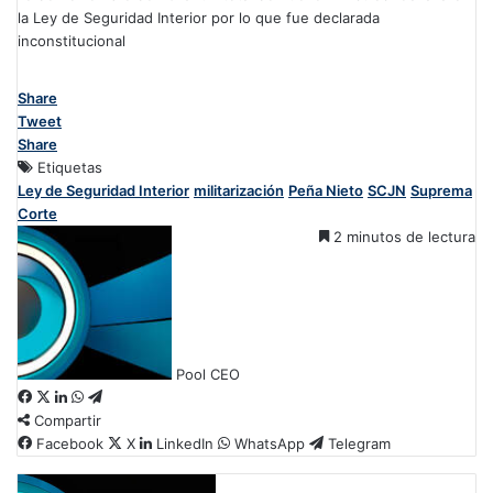
la Ley de Seguridad Interior por lo que fue declarada
inconstitucional
Share
Tweet
Share
Etiquetas
Ley de Seguridad Interior
militarización
Peña Nieto
SCJN
Suprema
Corte
2 minutos de lectura
Pool CEO
F
X
L
W
T
Compartir
a
i
h
e
c
Facebook
n
a
l
X
LinkedIn
WhatsApp
Telegram
e
k
t
e
b
e
s
g