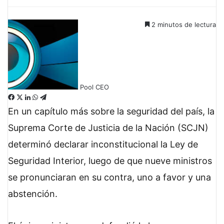
2 minutos de lectura
Pool CEO
F
X
L
W
T
a
i
h
e
En un capítulo más sobre la seguridad del país, la
c
n
a
l
Suprema Corte de Justicia de la Nación (SCJN)
e
k
t
e
b
e
s
g
determinó declarar inconstitucional la Ley de
o
d
A
r
Seguridad Interior, luego de que nueve ministros
o
I
p
a
k
n
p
m
se pronunciaran en su contra, uno a favor y una
abstención.