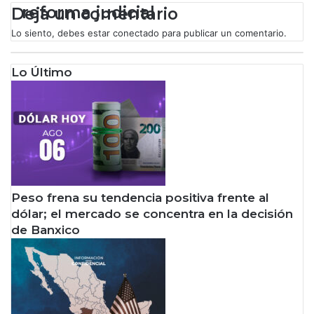
Deja un comentario
d
ó
Lo siento, debes estar
conectado
para publicar un comentario.
l
a
Lo Último
r
Peso frena su tendencia positiva frente al
dólar; el mercado se concentra en la decisión
de Banxico