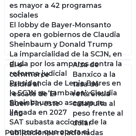
opera en gobiernos de Claudia
Sheinbaum y Donald Trump
La imparcialidad de la SCJN, en
duda por los amparos contra la
reforma judicial
Presidencia de Lenia Batres en
la SCJN se ‘tambalea’; Claudia
E
El e-
A
Alza de
l
l
Sheinbaum no asegura su
commerce
Banxico a la
e
z
llegada en 2027
-
a
saldrá al
tasa de
c
d
SAT subasta acciones de la
rescate de El
referencia
o
e
empresa que opera el
m
B
Buen Fin este
catapulta al
m
a
Hipódromo de las Américas y 65
año
peso frente al
e
n
r
x
casinos Codere
dólar
c
i
Morena tiene competencia del
Publicaciones relacionadas
e
c