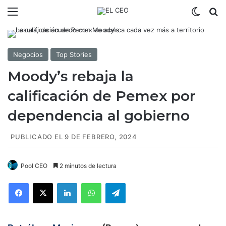
Menú
Switch
B
Negocios
Top Stories
Moody’s rebaja la
calificación de Pemex por
dependencia al gobierno
PUBLICADO EL 9 DE FEBRERO, 2024
Pool CEO
2 minutos de lectura
Facebook
X
LinkedIn
WhatsApp
Telegram