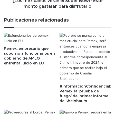
a
¿Los mexicanos verán el Super Bowl? Este
e
n
monto gastarán para disfrutarlo
m
o
e
s
Publicaciones relacionadas
n
v
t
e
o
r
d
á
e
n
p
Pemex: empresario que
e
sobornó a funcionarios en
a
l
gobierno de AMLO
s
S
enfrenta juicio en EU
a
u
j
p
e
e
r
r
o
#InformaciónConfidencial:
B
Pemex, la ‘prueba de
s
o
fuego’ del primer informe
d
w
de Sheinbaum
u
l
r
?
a
E