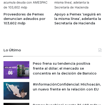
n
s
t
t
e
e
Proveedores de Pemex
Apoyo a Pemex ‘seguirá en
e
m
denuncian adeudos por
la misma línea’, adelanta la
n
103,602 mdp
Secretaría de Hacienda
o
e
n
r
t
o
o
2
g
0
a
Lo Último
2
s
4
t
a
Peso frena su tendencia positiva
r
frente al dólar; el mercado se
á
concentra en la decisión de Banxico
n
p
#InformaciónConfidencial: Michoacán,
a
un nuevo frente en la relación con EU
r
a
d