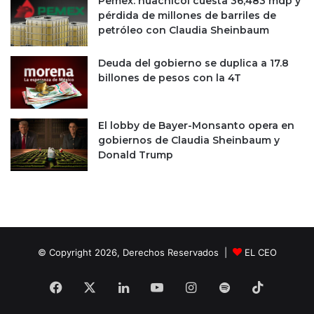
Pemex: huachicol cuesta 36,483 mdp y
i
pérdida de millones de barriles de
s
petróleo con Claudia Sheinbaum
f
r
Deuda del gobierno se duplica a 17.8
u
billones de pesos con la 4T
t
a
r
l
El lobby de Bayer-Monsanto opera en
o
gobiernos de Claudia Sheinbaum y
Donald Trump
© Copyright 2026, Derechos Reservados |
EL CEO
Facebook
X
LinkedIn
YouTube
Instagram
Spotify
TikTok