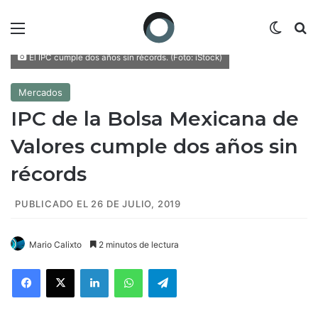
Menú
Switch
B
El IPC cumple dos años sin récords. (Foto: iStock)
Mercados
IPC de la Bolsa Mexicana de
Valores cumple dos años sin
récords
PUBLICADO EL 26 DE JULIO, 2019
Mario Calixto
2 minutos de lectura
Facebook
X
LinkedIn
WhatsApp
Telegram