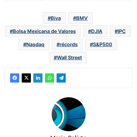
Biva
BMV
Bolsa Mexicana de Valores
DJIA
IPC
Nasdaq
récords
S&P500
Wall Street