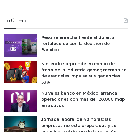
e
,
s
p
t
e
a
r
Lo Último
c
o
i
s
Peso se enracha frente al dólar, al
ó
í
fortalecerse con la decisión de
n
a
Banxico
l
o
s
Nintendo sorprende en medio del
q
freno de la industria gamer; reembolso
u
de aranceles impulsa sus ganancias
e
53%
d
Nu ya es banco en México; arranca
i
operaciones con más de 120,000 mdp
c
en activos
e
n
'
Jornada laboral de 40 horas: las
s
empresas no está preparadas y se
í
acrecienta el riesgo de la rotación