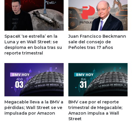
e
s
s
c
e
l
a
i
n
e
o
n
SpaceX ‘se estrella’ en la
Juan Francisco Beckmann
p
t
Luna y en Wall Street: se
sale del consejo de
a
e
desploma en bolsa tras su
Peñoles tras 17 años
g
s
reporte trimestral
a
q
r
u
l
e
a
m
c
á
o
s
n
g
t
Megacable lleva a la BMV a
BMV cae por el reporte
a
pérdidas; Wall Street se ve
trimestral de Megacable;
r
s
impulsada por Amazon
Amazon impulsa a Wall
a
t
Street
p
a
r
n