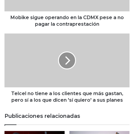
i
g
u
Mobike sigue operando en la CDMX pese a no
e
pagar la contraprestación
o
p
T
e
e
r
l
a
c
n
e
d
l
o
n
e
o
n
t
l
i
Telcel no tiene a los clientes que más gastan,
a
e
pero sí a los que dicen 'sí quiero' a sus planes
C
n
D
e
Publicaciones relacionadas
M
a
X
l
p
o