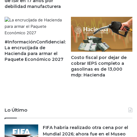
de ISR en 17 años por
a
d
debilidad manufacturera
d
a
o
'
r
e
,
n
a
a
p
s
#InformaciónConfidencial:
r
u
La encrucijada de
u
Hacienda para armar el
n
Costo fiscal por dejar de
Paquete Económico 2027
e
t
cobrar IEPS completo a
b
o
gasolinas es de 13,000
a
d
mdp: Hacienda
a
e
n
c
t
a
e
s
l
i
Lo Último
a
n
s
o
c
s
FIFA habría realizado otra cena por el
a
J
Mundial 2026; ahora fue en el Museo
l