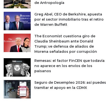
u
de Antropología
i
e
f
g
Greg Abel, CEO de Berkshire, apuesta
i
o
por el sector inmobiliario tras el retiro
c
s
de Warren Buffett
a
d
d
e
o
The Economist cuestiona giro de
l
r
Claudia Sheinbaum ante Donald
B
a
Trump; ve defensa de aliados de
a
s
Morena señalados por corrupción
j
í
Remesas: el factor FinCEN que todavía
o
no aparece en los envíos de los
c
paisanos
o
n
Seguro de Desempleo 2026: así puedes
t
tramitar el apoyo en la CDMX
r
a
e
l
S