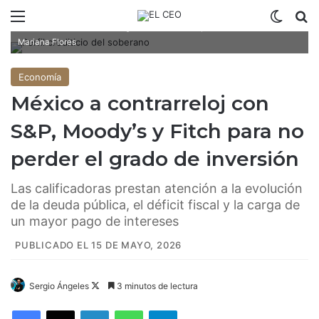
Menú
Switch
B
México ha mantenido el grado de inversión por 22 años / Fotoarte:
Mariana Flores
Economía
México a contrarreloj con
S&P, Moody’s y Fitch para no
perder el grado de inversión
Las calificadoras prestan atención a la evolución
de la deuda pública, el déficit fiscal y la carga de
un mayor pago de intereses
PUBLICADO EL 15 DE MAYO, 2026
Sergio Ángeles
F
3 minutos de lectura
o
Facebook
X
LinkedIn
WhatsApp
Telegram