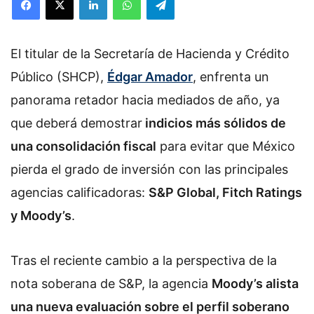
l
l
o
El titular de la Secretaría de Hacienda y Crédito
w
o
Público (SHCP),
Édgar Amador
, enfrenta un
n
panorama retador hacia mediados de año, ya
X
que deberá demostrar
indicios más sólidos de
una consolidación fiscal
para evitar que México
pierda el grado de inversión con las principales
agencias calificadoras:
S&P Global, Fitch Ratings
y Moody’s
.
Tras el reciente cambio a la perspectiva de la
nota soberana de S&P, la agencia
Moody’s alista
una nueva evaluación sobre el perfil soberano