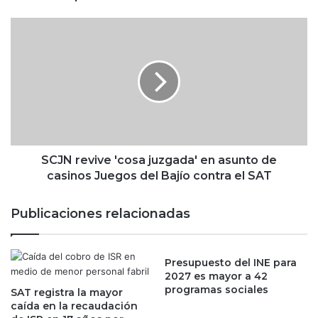
n
C
S
o
C
n
J
f
N
i
r
d
e
e
v
n
i
c
v
i
e
SCJN revive 'cosa juzgada' en asunto de
a
'
casinos Juegos del Bajío contra el SAT
l
c
:
o
Publicaciones relacionadas
É
s
d
a
g
j
a
Presupuesto del INE para
u
2027 es mayor a 42
r
z
programas sociales
A
SAT registra la mayor
g
caída en la recaudación
m
a