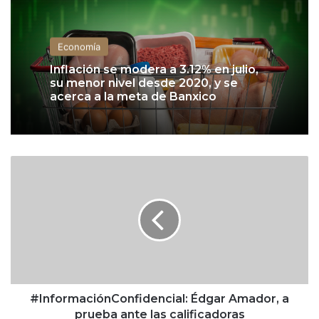
Economía
Inflación se modera a 3.12% en julio,
su menor nivel desde 2020, y se
acerca a la meta de Banxico
#
I
n
f
o
r
m
a
c
i
#InformaciónConfidencial: Édgar Amador, a
ó
prueba ante las calificadoras