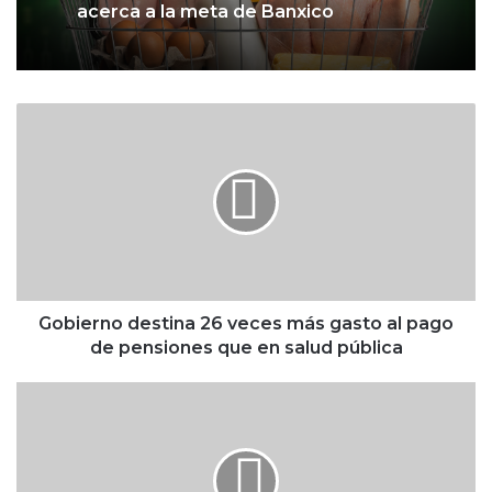
su menor nivel desde 2020, y se
acerca a la meta de Banxico
Inversión física del gobierno
G
presenta rezago de 15.2% y estanca
o
al Plan México
b
i
e
r
n
o
d
e
Gobierno destina 26 veces más gasto al pago
s
de pensiones que en salud pública
t
i
#
n
I
a
n
2
f
6
o