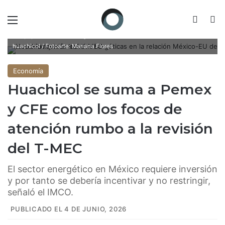
Menú
Switch
B
El papel del sector energético en el T-MEC con retos como el
huachicol / Fotoarte: Mariana Flores
Economía
Huachicol se suma a Pemex
y CFE como los focos de
atención rumbo a la revisión
del T-MEC
El sector energético en México requiere inversión
y por tanto se debería incentivar y no restringir,
señaló el IMCO.
PUBLICADO EL 4 DE JUNIO, 2026