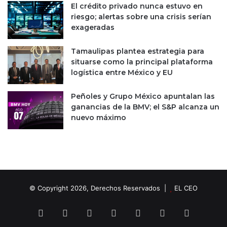
l
El crédito privado nunca estuvo en
l
d
riesgo; alertas sobre una crisis serían
i
e
exageradas
c
l
a
a
Tamaulipas plantea estrategia para
r
situarse como la principal plataforma
e
logística entre México y EU
f
o
Peñoles y Grupo México apuntalan las
r
ganancias de la BMV; el S&P alcanza un
m
nuevo máximo
a
c
o
n
t
r
a
© Copyright 2026, Derechos Reservados |
EL CEO
i
n
Facebook
X
LinkedIn
YouTube
Instagram
Spotify
TikTok
t
e