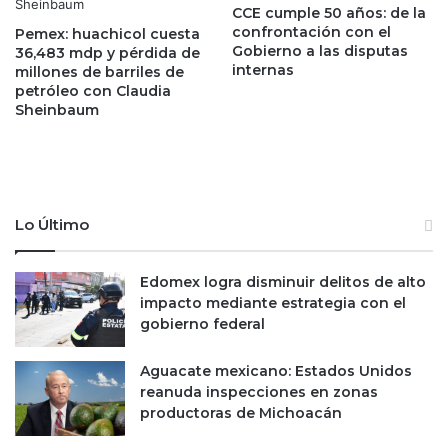
p
A
CCE cumple 50 años: de la
e
T
confrontación con el
Pemex: huachicol cuesta
n
i
Gobierno a las disputas
36,483 mdp y pérdida de
s
internas
m
millones de barriles de
i
petróleo con Claudia
e
Sheinbaum
o
s
n
,
e
l
s
a
q
p
u
r
Lo Último
e
u
e
e
n
b
Edomex logra disminuir delitos de alto
s
a
impacto mediante estrategia con el
a
i
gobierno federal
l
n
u
i
Aguacate mexicano: Estados Unidos
d
c
reanuda inspecciones en zonas
p
i
productoras de Michoacán
ú
a
b