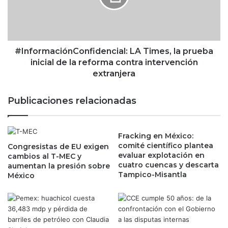
v
r
e
m
c
a
e
c
s
i
#InformaciónConfidencial: LA Times, la prueba
m
ó
inicial de la reforma contra intervención
á
n
extranjera
s
C
g
o
Publicaciones relacionadas
a
n
s
f
t
i
o
Fracking en México:
d
comité científico plantea
a
Congresistas de EU exigen
e
evaluar explotación en
cambios al T-MEC y
l
n
cuatro cuencas y descarta
aumentan la presión sobre
p
c
Tampico-Misantla
México
a
i
g
a
o
l
d
:
e
L