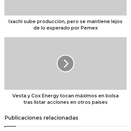
s
u
b
e
Ixachi sube producción, pero se mantiene lejos
p
de lo esperado por Pemex
r
o
V
d
e
u
s
c
t
c
a
i
y
ó
C
n
o
,
x
p
E
Vesta y Cox Energy tocan máximos en bolsa
e
n
tras listar acciones en otros países
r
e
o
r
Publicaciones relacionadas
s
g
e
y