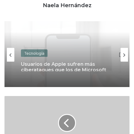
Naela Hernández
Tecnología
Uso del doble SIM en México resiste
Tecnología
pese al avance de la eSIM
I
Usuarios de Apple sufren más
x
ciberataques que los de Microsoft
a
c
h
i