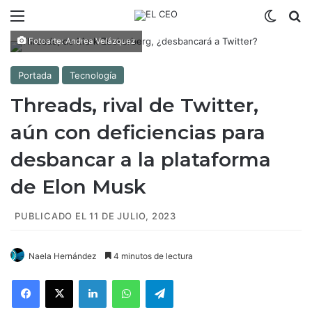
Menú
Switch
B
Fotoarte: Andrea Velázquez
Portada
Tecnología
Threads, rival de Twitter,
aún con deficiencias para
desbancar a la plataforma
de Elon Musk
PUBLICADO EL 11 DE JULIO, 2023
Naela Hernández
4 minutos de lectura
Facebook
X
LinkedIn
WhatsApp
Telegram