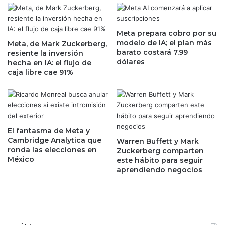
m
t
a
o
n
c
t
Meta prepara cobro por su
a
modelo de IA; el plan más
i
Meta, de Mark Zuckerberg,
n
barato costará 7.99
resiente la inversión
e
m
dólares
hecha en IA: el flujo de
n
á
caja libre cae 91%
e
x
l
i
e
m
j
o
o
s
s
e
El fantasma de Meta y
d
n
Cambridge Analytica que
Warren Buffett y Mark
e
ronda las elecciones en
b
Zuckerberg comparten
México
l
este hábito para seguir
o
aprendiendo negocios
o
l
e
s
s
a
p
t
e
r
r
a