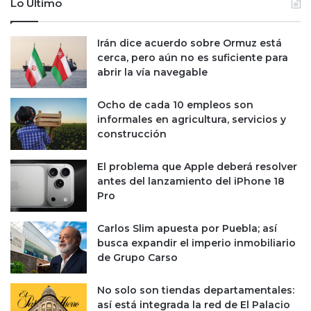
Lo Último
a
s
d
l
o
i
Irán dice acuerdo sobre Ormuz está
p
s
cerca, pero aún no es suficiente para
o
t
abrir la vía navegable
r
a
P
r
Ocho de cada 10 empleos son
e
a
informales en agricultura, servicios y
m
c
construcción
e
c
x
i
El problema que Apple deberá resolver
o
antes del lanzamiento del iPhone 18
n
Pro
e
s
Carlos Slim apuesta por Puebla; así
e
busca expandir el imperio inmobiliario
n
de Grupo Carso
o
t
r
No solo son tiendas departamentales:
o
así está integrada la red de El Palacio