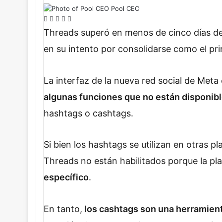
Pool CEO
F
X
L
W
T
a
i
h
e
Threads superó en menos de cinco días d
c
n
a
l
en su intento por consolidarse como el pr
e
k
t
e
b
e
s
g
o
d
A
r
La interfaz de la nueva red social de Meta 
o
I
p
a
k
n
p
m
algunas funciones que no están disponib
hashtags o cashtags.
Si bien los hashtags se utilizan en otras 
Threads no están habilitados porque la p
específico
.
En tanto,
los cashtags son una herramient