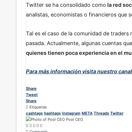
Twitter se ha consolidado como
la red so
analistas, economistas o financieros que s
Tal es el caso de la comunidad de trader
pasada. Actualmente, algunas cuentas que
quienes tienen poca experiencia en el mu
Para más información visita nuestro cana
Share
Tweet
Share
Etiquetas
cashtags
hashtags
Instagram
META
Threads
Twitter
Pool CEO
F
X
L
W
T
a
Compartir
i
h
e