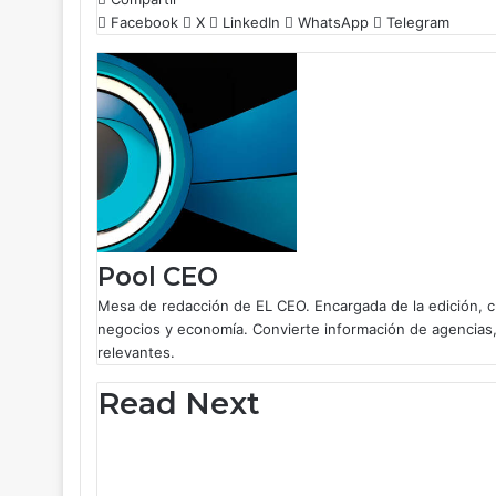
c
Facebook
n
a
l
X
LinkedIn
WhatsApp
Telegram
e
k
t
e
b
e
s
g
o
d
A
r
o
I
p
a
k
n
p
m
Pool CEO
Mesa de redacción de EL CEO. Encargada de la edición, c
negocios y economía. Convierte información de agencias,
relevantes.
Read Next
Mercados
Dueña de Torre Latinoa