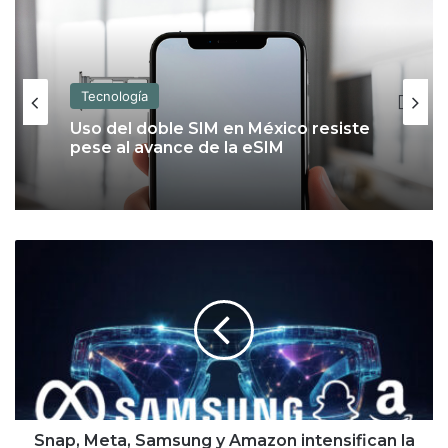
Tecnología
Uso del doble SIM en México resiste
pese al avance de la eSIM
S
n
a
p
,
M
e
t
a
,
Snap, Meta, Samsung y Amazon intensifican la