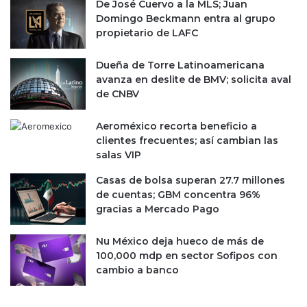
a
De José Cuervo a la MLS; Juan
m
s
Domingo Beckmann entra al grupo
e
t
propietario de LAFC
r
a
c
4
Dueña de Torre Latinoamericana
a
0
avanza en deslite de BMV; solicita aval
d
%
de CNBV
o
e
d
n
Aeroméxico recorta beneficio a
e
v
clientes frecuentes; así cambian las
l
e
salas VIP
o
n
s
t
Casas de bolsa superan 27.7 millones
l
a
de cuentas; GBM concentra 96%
e
s
gracias a Mercado Pago
n
p
t
o
Nu México deja hueco de más de
e
r
100,000 mdp en sector Sofipos con
s
b
cambio a banco
c
l
o
o
n
q