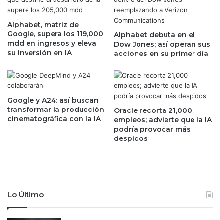
f
n
i
t
c
Alphabet, matriz de
e
a
Google, supera los 119,000
Alphabet debuta en el
s
mdd en ingresos y eleva
n
Dow Jones; así operan sus
r
su inversión en IA
acciones en su primer día
l
e
a
s
c
i
o
e
m
n
Google y A24: así buscan
p
t
transformar la producción
Oracle recorta 21,000
e
e
cinematográfica con la IA
empleos; advierte que la IA
t
n
podría provocar más
e
c
despidos
n
a
c
í
i
d
a
a
e
d
Lo Último
n
e
e
h
l