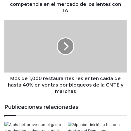
S
competencia en el mercado de los lentes con
a
IA
m
s
M
u
á
n
s
g
d
y
e
A
1
m
,
a
0
z
0
o
0
Más de 1,000 restaurantes resienten caída de
n
r
hasta 40% en ventas por bloqueos de la CNTE y
i
e
marchas
n
s
t
t
Publicaciones relacionadas
e
a
n
u
s
r
i
a