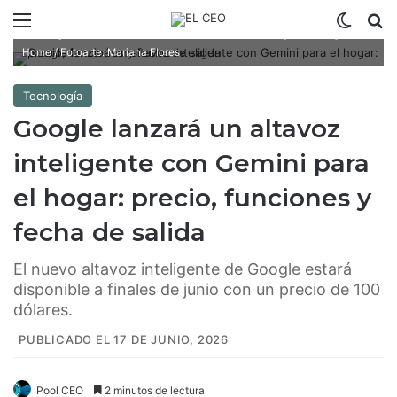
Menú
Switch
B
Google anuncia nueva versión de su altavoz inteligente Google
Home / Fotoarte: Mariana Flores
Tecnología
Google lanzará un altavoz
inteligente con Gemini para
el hogar: precio, funciones y
fecha de salida
El nuevo altavoz inteligente de Google estará
disponible a finales de junio con un precio de 100
dólares.
PUBLICADO EL 17 DE JUNIO, 2026
Pool CEO
2 minutos de lectura