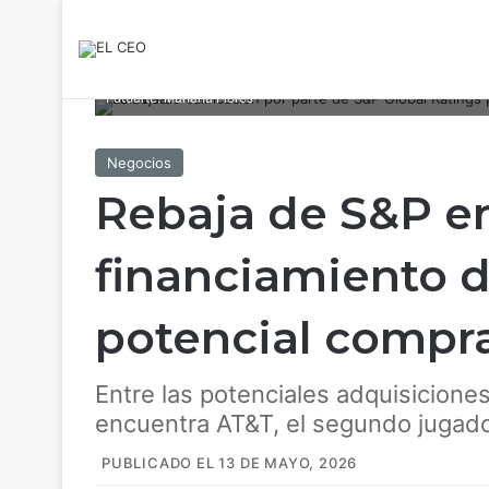
La baja de calificación por parte de S&P Global Ratings podrí
Fotoarte: Mariana Flores
Negocios
Rebaja de S&P e
financiamiento d
potencial compr
Entre las potenciales adquisiciones
encuentra AT&T, el segundo jugador
PUBLICADO EL 13 DE MAYO, 2026