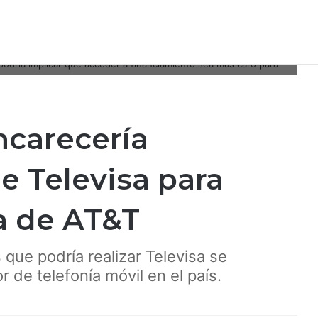
a implicar que acceder a financiamiento sea más caro para Televisa/
ncarecería
e Televisa para
a de AT&T
 que podría realizar Televisa se
 de telefonía móvil en el país.