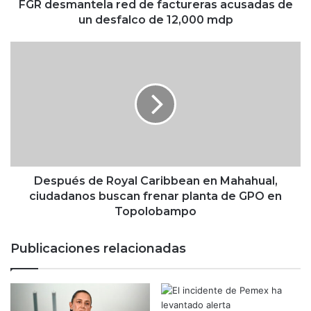
t
FGR desmantela red de factureras acusadas de
e
un desfalco de 12,000 mdp
l
a
D
r
e
e
s
d
p
d
u
e
é
f
s
a
d
c
e
t
R
Después de Royal Caribbean en Mahahual,
u
o
ciudadanos buscan frenar planta de GPO en
r
y
Topolobampo
e
a
r
l
Publicaciones relacionadas
a
C
s
a
a
r
c
i
u