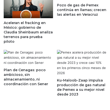
b
s
Pozo de gas de Pemex
b
continúa en llamas; crecen
a
e
las alertas en Veracruz
d
a
a
n
Aceleran el fracking en
s
e
México: gobierno de
d
n
Claudia Sheinbaum analiza
e
M
terrenos para prueba
u
piloto
a
n
h
d
a
e
h
s
u
f
a
Plan de Cenagas: poco
a
l
ambicioso, sin
l
,
almacenamiento, ni
Ku-Maloob-Zaap impulsa
c
c
coordinación con Sener
producción de gas natural
o
i
de Pemex a su mejor nivel
d
u
desde 2023
e
d
1
a
2
d