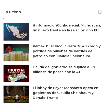
,
a
0
n
Lo Último
0
o
0
s
m
b
#InformaciónConfidencial: Michoacán,
d
u
un nuevo frente en la relación con EU
p
s
c
a
Pemex: huachicol cuesta 36,483 mdp y
n
pérdida de millones de barriles de
f
petróleo con Claudia Sheinbaum
r
e
Deuda del gobierno se duplica a 17.8
n
billones de pesos con la 4T
a
r
p
l
El lobby de Bayer-Monsanto opera en
a
gobiernos de Claudia Sheinbaum y
n
Donald Trump
t