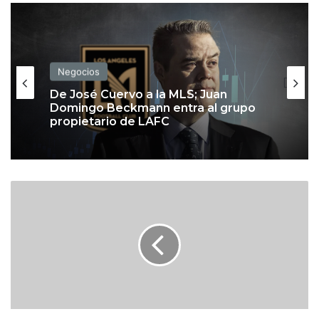
dIn
Negocios
Negocios
Aeroméxico recorta beneficio a
clientes frecuentes; así cambian las
De José Cuervo a la MLS; Juan
salas VIP
Domingo Beckmann entra al grupo
propietario de LAFC
F
G
R
d
e
s
m
a
n