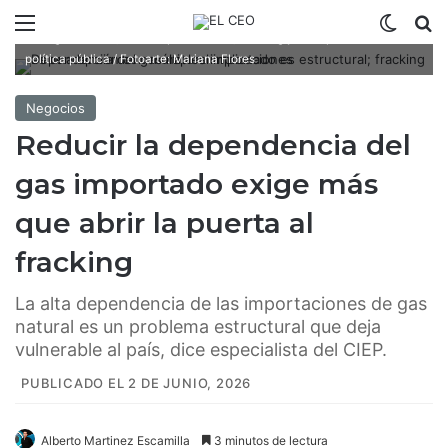
Menú
Switch
B
El gas natural, entre importaciones, fracking y su impacto en la
política pública / Fotoarte: Mariana Flores
Negocios
Reducir la dependencia del
gas importado exige más
que abrir la puerta al
fracking
La alta dependencia de las importaciones de gas
natural es un problema estructural que deja
vulnerable al país, dice especialista del CIEP.
PUBLICADO EL 2 DE JUNIO, 2026
Alberto Martinez Escamilla
3 minutos de lectura