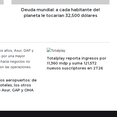
vuelve el sexto mayor inversionista
d
i
Deuda mundial: a cada habitante del
a
planeta le tocarían 32,500 dólares
Pelea por The Dolphin Company
l
llega a la SCJN en medio de su
:
reestructura en EU
a
c
Cerveza mexicana pierde espuma:
a
caen producción, ventas y
d
exportaciones; Heineken y Modelo
a
aceleran inversiones
Totalplay reporta ingresos por
h
11,360 mdp y suma 121,572
a
El problema que Apple deberá
nuevos suscriptores en 2T26
resolver antes del lanzamiento del
b
iPhone 18 Pro
i
los aeropuertos: de
t
teles, los otros
a
Carlos Slim apuesta por Puebla; así
 Asur, GAP y OMA
n
busca expandir el imperio
t
inmobiliario de Grupo Carso
e
d
No solo son tiendas
e