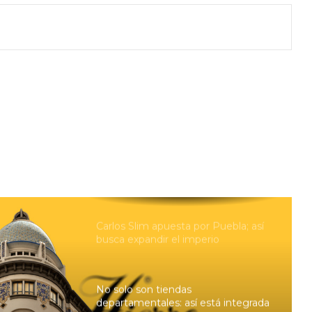
Pelea por The Dolphin Company
llega a la SCJN en medio de su
reestructura en EU
Cerveza mexicana pierde espuma:
caen producción, ventas y
exportaciones; Heineken y Modelo
aceleran inversiones
El problema que Apple deberá
resolver antes del lanzamiento del
iPhone 18 Pro
Carlos Slim apuesta por Puebla; así
busca expandir el imperio
inmobiliario de Grupo Carso
No solo son tiendas
departamentales: así está integrada