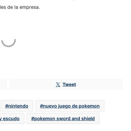
les de la empresa.
Fintech inician como bancos con
pérdidas de más de 4,000 mdp
Tweet
Greg Abel, CEO de Berkshire,
apuesta por el sector inmobiliario
tras el retiro de Warren Buffett
nintendo
nuevo juego de pokemon
y escudo
pokemon sword and shield
BlackRock gana peso en Televisa:
eleva su participación a 5.2% y se
vuelve el sexto mayor inversionista