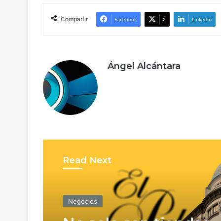
Compartir
Facebook
X
LinkedIn
Ángel Alcántara
Read Next
Negocios
No solo son tiendas