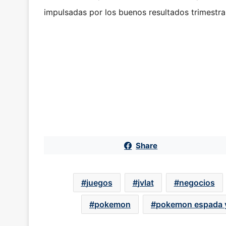
impulsadas por los buenos resultados trimestra
Share
juegos
jvlat
negocios
pokemon
pokemon espada 