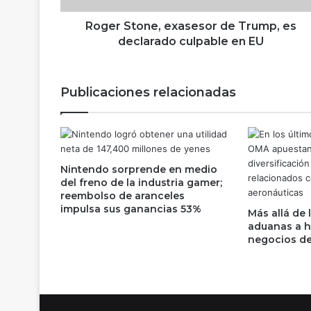
n
e
Roger Stone, exasesor de Trump, es
,
declarado culpable en EU
e
x
a
Publicaciones relacionadas
s
e
s
o
r
Nintendo sorprende en medio
d
del freno de la industria gamer;
e
reembolso de aranceles
T
impulsa sus ganancias 53%
Más allá de 
r
aduanas a ho
u
negocios de
m
p
,
e
s