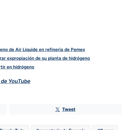
no de Air Liquide en refinería de Pemex
arar expropiación de su planta de hidrógeno
tir en hidrógeno
l de YouTube
Diageo resiente menor consumo
Tweet
de tequila en EU; Don Julio y
Casamigos caen 21%