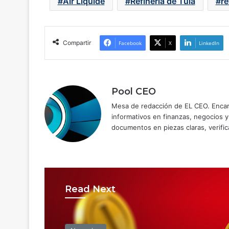
Air Liquide
Refinería de Tula
re
Compartir
Facebook
X
LinkedIn
Pool CEO
Mesa de redacción de EL CEO. Encarg
informativos en finanzas, negocios 
documentos en piezas claras, verific
Read Next