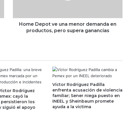
p
Santander lanza transferencias
o
inmediatas desde España a México
t
v
Home Depot ve una menor demanda en
e
productos, pero supera ganancias
¿Quieres invertir en McDonald’s?
u
Esta es la nueva oportunidad para
n
hacer negocios con la franquicia
a
m
Tras suspensión de inspectores de
e
EU, Claudia Sheinbaum reforzará
n
seguridad para reactivar
o
exportación de aguacate
r
Víctor Rodríguez Padilla
d
Fracking en México: comité
enfrenta acusación de violencia
Víctor Rodríguez
científico plantea evaluar
e
familiar; Sener niega puesto en
emex: cayó la
explotación en cuatro cuencas y
m
INEEL y Sheinbaum promete
persistieron los
descarta Tampico-Misantla
a
ayuda a la víctima
 siguió el apoyo
n
Mundial 2026 impulsa ingresos de
d
Airbnb y le deja 150,000 nuevos
a
alojamientos
e