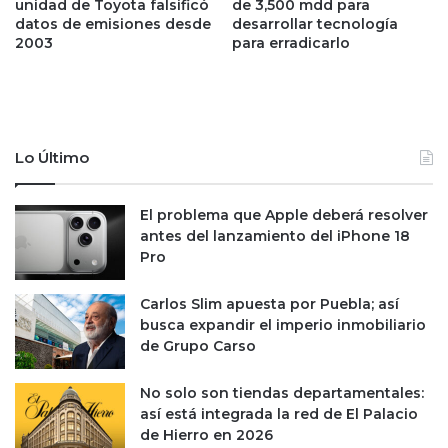
a
s
unidad de Toyota falsificó
de 3,500 mdd para
c
datos de emisiones desde
desarrollar tecnología
U
2003
para erradicarlo
i
n
o
i
e
d
n
o
n
s
a
d
Lo Último
v
u
e
r
d
ó
El problema que Apple deberá resolver
e
d
antes del lanzamiento del iPhone 18
B
o
Pro
l
s
u
m
Carlos Slim apuesta por Puebla; así
e
e
busca expandir el imperio inmobiliario
O
s
de Grupo Carso
r
e
i
s
No solo son tiendas departamentales:
g
,
así está integrada la red de El Palacio
i
l
de Hierro en 2026
n
a