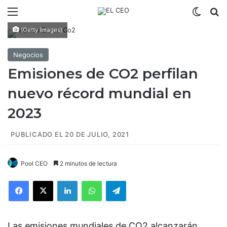
Menú
Switch
B
(Getty Images)
Negocios
Emisiones de CO2 perfilan
nuevo récord mundial en
2023
PUBLICADO EL 20 DE JULIO, 2021
Pool CEO
2 minutos de lectura
Facebook
X
LinkedIn
WhatsApp
Telegram
Las emisiones mundiales de CO2 alcanzarán