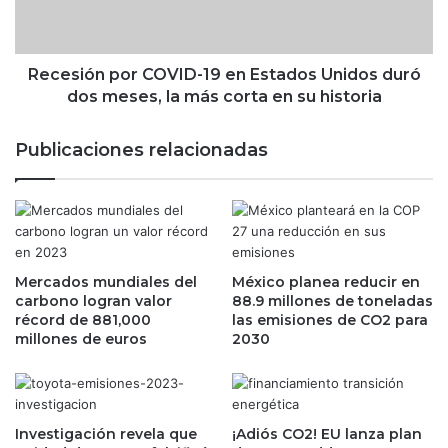
o
ó
n
n
é
p
x
o
Recesión por COVID-19 en Estados Unidos duró
i
r
dos meses, la más corta en su historia
t
C
o
O
Publicaciones relacionadas
t
V
r
I
a
D
s
-
v
1
i
9
a
Mercados mundiales del
México planea reducir en
e
carbono logran valor
88.9 millones de toneladas
j
n
récord de 881,000
las emisiones de CO2 para
e
E
millones de euros
2030
a
s
l
t
e
a
s
d
p
o
Investigación revela que
¡Adiós CO2! EU lanza plan