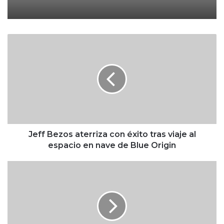
J
e
f
f
B
e
z
o
s
a
Jeff Bezos aterriza con éxito tras viaje al
t
espacio en nave de Blue Origin
e
r
R
r
e
i
c
z
e
a
s
c
i