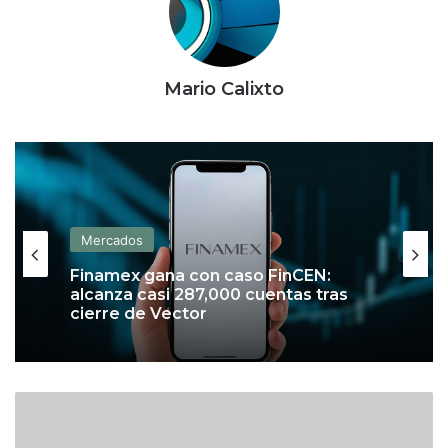
Mario Calixto
Mercados
Finamex gana con caso FinCEN:
alcanza casi 287,000 cuentas tras
cierre de Vector
A
M
L