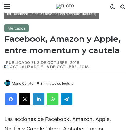
Menú
Switch
B
Facebook, un de las favoritas del mercado. (Reuters)
Mercados
Facebook, Amazon y Apple,
entre momentum y cautela
PUBLICADO EL 3 DE OCTUBRE, 2018
ACTUALIZADO EL 8 DE OCTUBRE, 2018
Mario Calixto
3 minutos de lectura
Facebook
X
LinkedIn
WhatsApp
Telegram
Las acciones de Facebook, Amazon, Apple,
Netflix y Google (ahora Alphabet), mejor