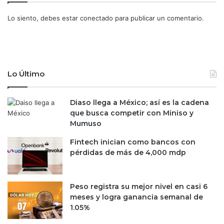
n
u
o
d
Lo siento, debes estar
conectado
para publicar un comentario.
,
e
d
u
c
Lo Último
a
c
i
Diaso llega a México; así es la cadena
ó
que busca competir con Miniso y
n
Mumuso
y
a
Fintech inician como bancos con
g
pérdidas de más de 4,000 mdp
u
a
Peso registra su mejor nivel en casi 6
meses y logra ganancia semanal de
1.05%