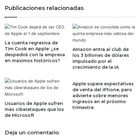
a
s
Publicaciones relacionadas
d
e
e
c
l
o
p
m
r
e
i
La cuenta regresiva de
l
Tim Cook en Apple: ¿se
m
Amazon entra al club de
a
despedirá con la empresa
los 3 billones de dólares
e
s
en máximos históricos?
impulsado por el
r
o
crecimiento de la IA
a
b
ñ
r
o
a
Apple supera expectativas
d
s
de venta del iPhone, pero
e
advierte sobre menores
p
ingresos en el próximo
g
a
Usuarios de Apple sufren
trimestre
o
r
más ciberataques que los
b
de Microsoft
a
i
s
e
a
Deja un comentario
r
l