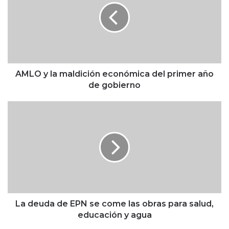
O
y
l
a
m
a
l
AMLO y la maldición económica del primer año
d
de gobierno
i
c
L
i
a
ó
d
n
e
e
u
c
d
o
a
n
d
ó
e
m
E
La deuda de EPN se come las obras para salud,
i
P
educación y agua
c
N