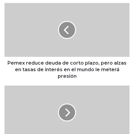
P
e
m
e
x
r
e
d
u
c
Pemex reduce deuda de corto plazo, pero alzas
e
en tasas de interés en el mundo le meterá
d
presión
e
u
I
d
n
a
f
d
o
e
r
c
m
o
a
r
l