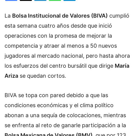
l
o
La
Bolsa Institucional de Valores (BIVA)
w
cumplió
o
esta semana cuatro años desde que inició
n
operaciones con la promesa de mejorar la
X
competencia y atraer al menos a 50 nuevos
jugadores al mercado nacional, pero hasta ahora
los esfuerzos del centro bursátil que dirige
María
Ariza
se quedan cortos.
BIVA se topa con pared debido a que las
condiciones económicas y el clima político
abonan a una sequía de colocaciones, mientras
se enfrenta al reto de ganarle participación a la
Bolsa Mexicana de Valores (BMV)
, que por 123