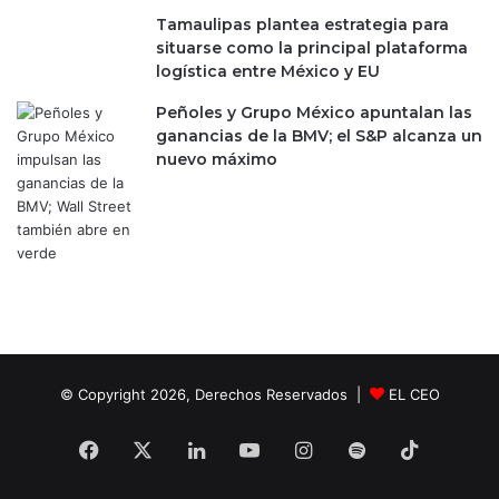
o
e
Tamaulipas plantea estrategia para
n
m
situarse como la principal plataforma
e
e
logística entre México y EU
s
t
d
Peñoles y Grupo México apuntalan las
e
e
ganancias de la BMV; el S&P alcanza un
r
m
nuevo máximo
á
e
p
x
r
i
e
c
s
a
i
n
ó
o
n
s
h
a
© Copyright 2026, Derechos Reservados |
EL CEO
s
t
a
Facebook
X
LinkedIn
YouTube
Instagram
Spotify
TikTok
j
u