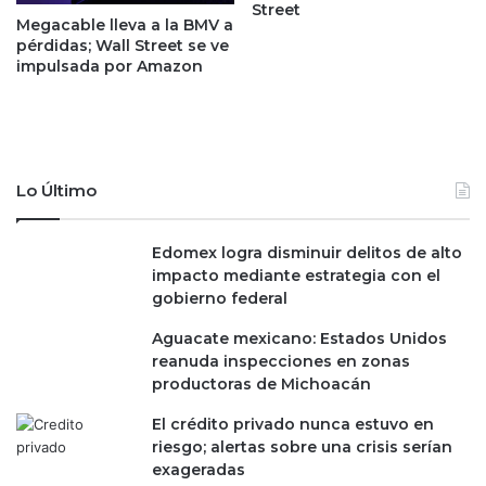
s
Street
l
Megacable lleva a la BMV a
a
t
pérdidas; Wall Street se ve
s
o
impulsada por Amazon
d
d
e
e
i
l
n
a
t
ñ
e
Lo Último
o
r
,
é
c
Edomex logra disminuir delitos de alto
s
o
impacto mediante estrategia con el
e
n
gobierno federal
n
3
e
2
Aguacate mexicano: Estados Unidos
l
.
reanuda inspecciones en zonas
m
1
productoras de Michoacán
u
m
n
i
El crédito privado nunca estuvo en
d
l
riesgo; alertas sobre una crisis serían
o
l
exageradas
l