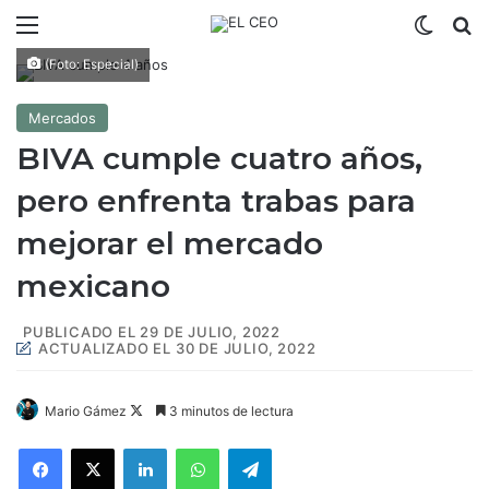
Menú
Switch
B
(Foto: Especial)
Mercados
BIVA cumple cuatro años,
pero enfrenta trabas para
mejorar el mercado
mexicano
PUBLICADO EL 29 DE JULIO, 2022
ACTUALIZADO EL 30 DE JULIO, 2022
Mario Gámez
F
3 minutos de lectura
o
Facebook
X
LinkedIn
WhatsApp
Telegram
l