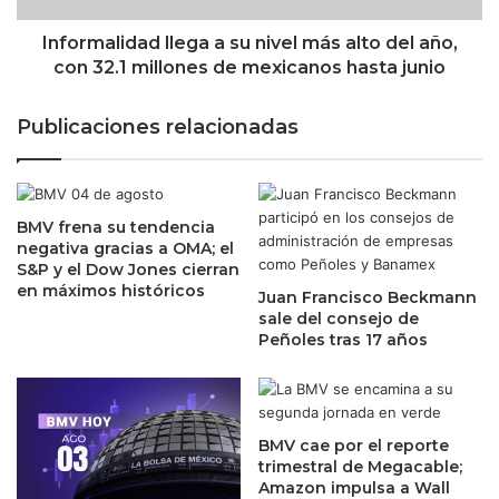
t
i
o
d
Informalidad llega a su nivel más alto del año,
p
a
con 32.1 millones de mexicanos hasta junio
l
d
a
l
Publicaciones relacionadas
z
l
o
e
,
g
p
a
e
BMV frena su tendencia
a
negativa gracias a OMA; el
r
s
S&P y el Dow Jones cierran
o
u
en máximos históricos
a
Juan Francisco Beckmann
n
sale del consejo de
l
i
Peñoles tras 17 años
z
v
a
e
s
l
e
m
n
á
BMV cae por el reporte
t
s
trimestral de Megacable;
a
a
Amazon impulsa a Wall