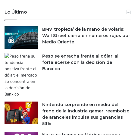
u
e
n
s
Lo Último
i
m
ó
e
n
n
BMV ‘tropieza’ de la mano de Volaris;
e
o
Wall Street cierra en números rojos por
n
r
Medio Oriente
C
e
h
s
Peso se enracha frente al dólar, al
i
d
fortalecerse con la decisión de
h
e
Banxico
u
B
a
a
h
n
u
x
a
i
c
Nintendo sorprende en medio del
o
freno de la industria gamer; reembolso
a
de aranceles impulsa sus ganancias
t
53%
a
Nu ya es banco en México; arranca