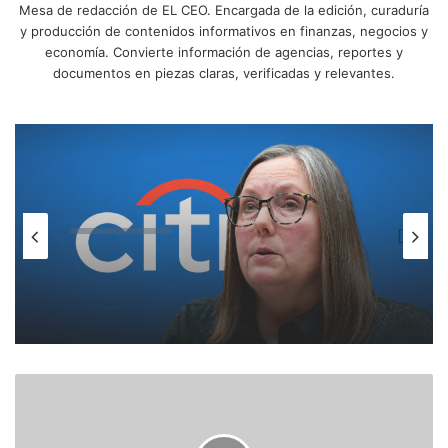
Mesa de redacción de EL CEO. Encargada de la edición, curaduría
y producción de contenidos informativos en finanzas, negocios y
economía. Convierte información de agencias, reportes y
documentos en piezas claras, verificadas y relevantes.
Internacional
Internacional
Andrea Gacki deja FinCEN y se une a
Citibank como jefa global de
sanciones
Robert Lighthizer anticipa una
G
renegociación del T-MEC con más
o
reglas de origen y menor déficit de
b
EU con México
e