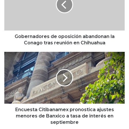
r
n
a
d
o
r
Gobernadores de oposición abandonan la
e
Conago tras reunión en Chihuahua
s
d
E
e
n
o
c
p
u
o
e
s
s
i
t
c
a
i
C
ó
i
Encuesta Citibanamex pronostica ajustes
n
t
menores de Banxico a tasa de interés en
a
i
septiembre
b
b