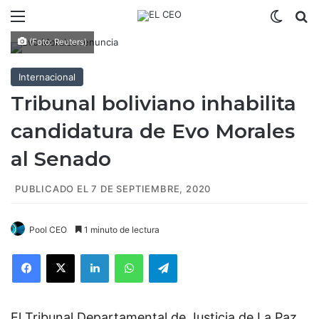
Menú
Switch
B
(Foto: Reuters)
Internacional
Tribunal boliviano inhabilita
candidatura de Evo Morales
al Senado
PUBLICADO EL 7 DE SEPTIEMBRE, 2020
Pool CEO
1 minuto de lectura
Facebook
X
LinkedIn
WhatsApp
Telegram
El Tribunal Departamental de Justicia de La Paz