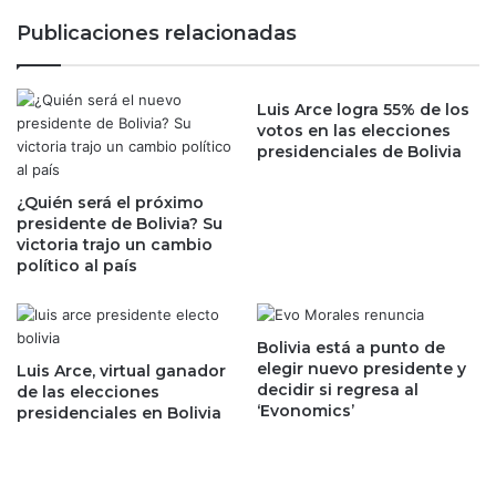
a
a
Publicaciones relacionadas
n
n
d
a
o
m
n
Luis Arce logra 55% de los
e
votos en las elecciones
a
x
presidenciales de Bolivia
n
p
l
r
a
¿Quién será el próximo
o
presidente de Bolivia? Su
C
n
victoria trajo un cambio
o
o
político al país
n
s
a
t
g
i
o
c
Bolivia está a punto de
t
a
elegir nuevo presidente y
Luis Arce, virtual ganador
r
a
decidir si regresa al
de las elecciones
a
‘Evonomics’
j
presidenciales en Bolivia
s
u
r
s
e
t