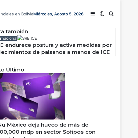
C
e
Barra lateral
Switch skin
Buscar
nciales en Bolivia
Miércoles, Agosto 5, 2026
r
r
a
ra también
r
ernacional
E endurece postura y activa medidas por
llecimientos de paisanos a manos de ICE
Lo Último
Nu México deja hueco de más de
100,000 mdp en sector Sofipos con