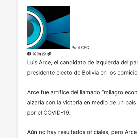
Pool CEO
F
X
L
W
T
a
i
h
e
Luis Arce, el candidato de izquierda del pa
c
n
a
l
presidente electo de Bolivia en los comicio
e
k
t
e
b
e
s
g
o
d
A
r
Arce fue artífice del llamado “milagro eco
o
I
p
a
k
n
p
m
alzaría con la victoria en medio de un paí
por el COVID-19.
Aún no hay resultados oficiales, pero Arce