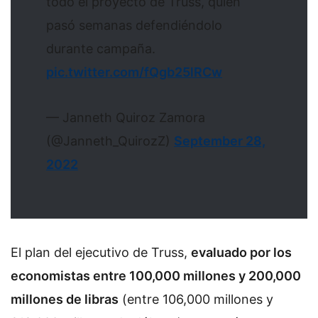
todo el proyecto de Truss, quien
pasó semanas defendiéndolo
durante campaña.
pic.twitter.com/fQgb25lRCw
— Janneth Quiroz Zamora
(@Janneth_QuirozZ)
September 28,
2022
El plan del ejecutivo de Truss,
evaluado por los
economistas entre 100,000 millones y 200,000
millones de libras
(entre 106,000 millones y