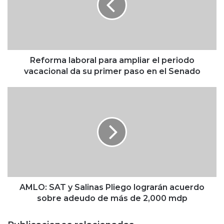
r
m
a
l
a
b
Reforma laboral para ampliar el periodo
o
vacacional da su primer paso en el Senado
r
a
A
l
M
p
L
a
O
r
:
a
S
a
A
m
T
p
y
l
S
AMLO: SAT y Salinas Pliego lograrán acuerdo
i
a
sobre adeudo de más de 2,000 mdp
a
l
r
i