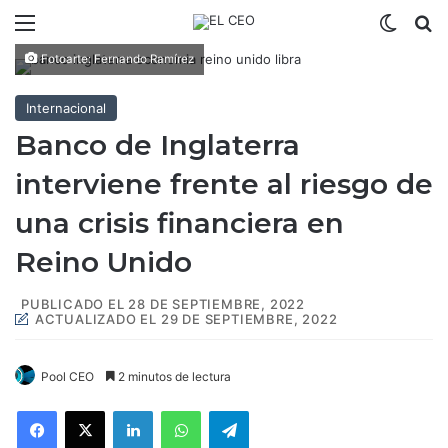
Menú
Switch
B
Fotoarte: Fernando Ramírez
Internacional
Banco de Inglaterra
interviene frente al riesgo de
una crisis financiera en
Reino Unido
PUBLICADO EL 28 DE SEPTIEMBRE, 2022
ACTUALIZADO EL 29 DE SEPTIEMBRE, 2022
Pool CEO
2 minutos de lectura
Facebook
X
LinkedIn
WhatsApp
Telegram