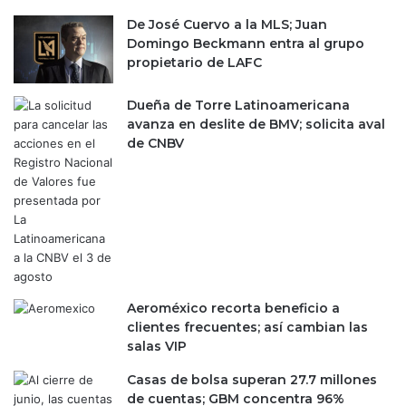
r
u
d
De José Cuervo a la MLS; Juan
p
o
Domingo Beckmann entra al grupo
r
s
propietario de LAFC
i
o
m
b
Dueña de Torre Latinoamericana
e
r
avanza en deslite de BMV; solicita aval
r
e
de CNBV
p
a
a
d
s
e
o
u
e
d
n
o
e
d
l
e
S
m
Aeroméxico recorta beneficio a
e
á
clientes frecuentes; así cambian las
n
s
salas VIP
a
d
Casas de bolsa superan 27.7 millones
d
e
de cuentas; GBM concentra 96%
o
2