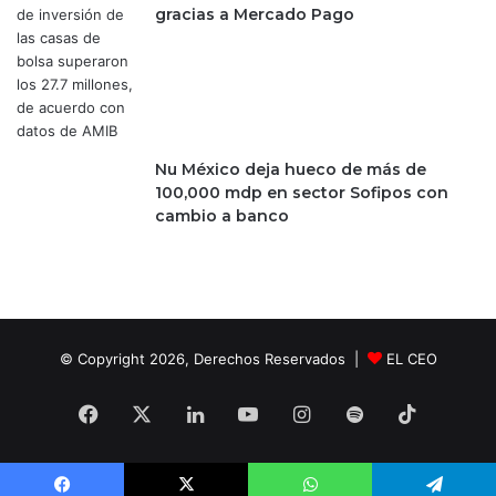
gracias a Mercado Pago
,
0
0
0
m
d
p
Nu México deja hueco de más de
100,000 mdp en sector Sofipos con
cambio a banco
© Copyright 2026, Derechos Reservados |
EL CEO
Facebook
X
LinkedIn
YouTube
Instagram
Spotify
TikTok