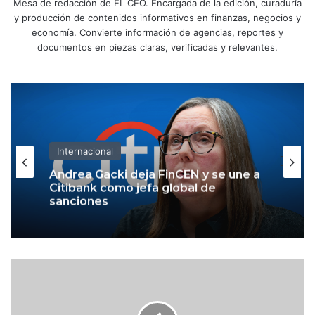
Mesa de redacción de EL CEO. Encargada de la edición, curaduría
y producción de contenidos informativos en finanzas, negocios y
economía. Convierte información de agencias, reportes y
documentos en piezas claras, verificadas y relevantes.
Internacional
Internacional
Nicolás Maduro: así avanza su caso
tras su detención en Estados Unidos
Andrea Gacki deja FinCEN y se une a
R
Citibank como jefa global de
e
sanciones
f
o