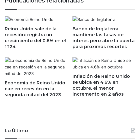
Publicaciones relacionadas
e
n
l
a
p
s
e
P
r
Reino Unido sale de la
Banco de Inglaterra
l
recesión: registra un
mantiene las tasas de
i
i
crecimiento del 0.6% en el
interés pero abre la puerta
o
e
1T24
para próximos recortes
d
g
o
o
v
l
a
o
c
g
Inflación de Reino Unido
a
r
se ubica en 4.6% en
Economía de Reino Unido
c
octubre, el menor
a
cae en recesión en la
incremento en 2 años
i
segunda mitad del 2023
r
o
á
n
n
a
a
l
c
d
u
Lo Último
a
e
s