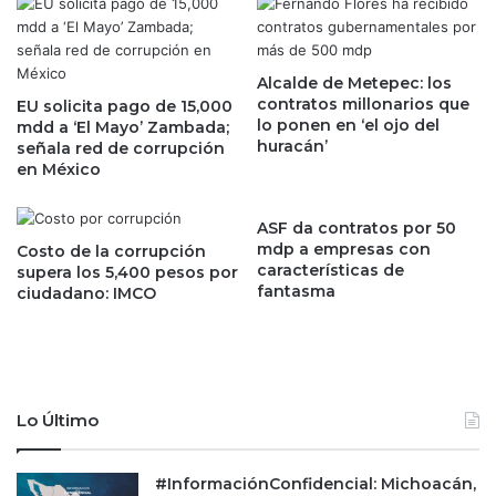
t
a
o
r
d
í
e
Alcalde de Metepec: los
a
contratos millonarios que
e
EU solicita pago de 15,000
a
lo ponen en ‘el ojo del
mdd a ‘El Mayo’ Zambada;
t
l
huracán’
señala red de corrupción
i
a
en México
q
F
u
e
e
d
ASF da contratos por 50
t
a
mdp a empresas con
Costo de la corrupción
a
características de
r
supera los 5,400 pesos por
d
fantasma
ciudadano: IMCO
e
o
c
f
o
r
r
e
t
n
a
Lo Último
t
r
e
e
a
n
#InformaciónConfidencial: Michoacán,