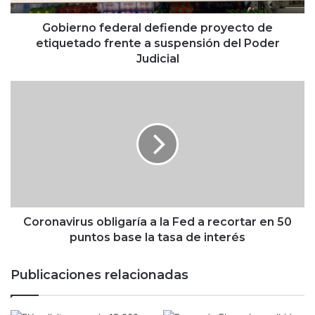
f
e
Gobierno federal defiende proyecto de
d
etiquetado frente a suspensión del Poder
e
Judicial
r
a
C
l
o
d
r
e
o
f
n
i
a
e
v
n
i
d
r
e
u
Coronavirus obligaría a la Fed a recortar en 50
p
s
puntos base la tasa de interés
r
o
o
b
Publicaciones relacionadas
y
l
e
i
c
g