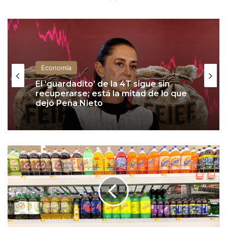
Economía
El ‘guardadito’ de la 4T sigue sin
recuperarse; está la mitad de lo que
dejó Peña Nieto
G
o
b
i
e
r
n
o