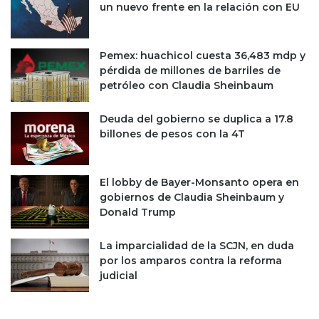
s
5
un nuevo frente en la relación con EU
u
0
s
p
p
u
Pemex: huachicol cuesta 36,483 mdp y
e
n
pérdida de millones de barriles de
n
t
petróleo con Claudia Sheinbaum
s
o
i
s
Deuda del gobierno se duplica a 17.8
ó
b
billones de pesos con la 4T
n
a
d
s
e
e
l
El lobby de Bayer-Monsanto opera en
l
P
gobiernos de Claudia Sheinbaum y
a
o
Donald Trump
t
d
a
e
s
La imparcialidad de la SCJN, en duda
r
a
por los amparos contra la reforma
J
d
judicial
u
e
d
i
i
n