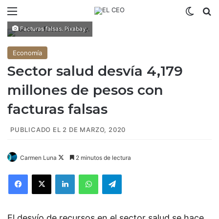
Menú
Switch
B
Facturas falsas. Pixabay.
Economía
Sector salud desvía 4,179
millones de pesos con
facturas falsas
PUBLICADO EL 2 DE MARZO, 2020
Carmen Luna
F
2 minutos de lectura
o
Facebook
X
LinkedIn
WhatsApp
Telegram
l
l
o
El desvío de recursos en el sector salud se hace
w