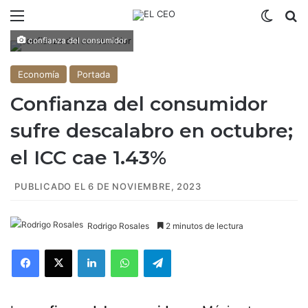
Menú
Switch
B
confianza del consumidor
Economía
Portada
Confianza del consumidor
sufre descalabro en octubre;
el ICC cae 1.43%
PUBLICADO EL 6 DE NOVIEMBRE, 2023
Rodrigo Rosales
2 minutos de lectura
Facebook
X
LinkedIn
WhatsApp
Telegram