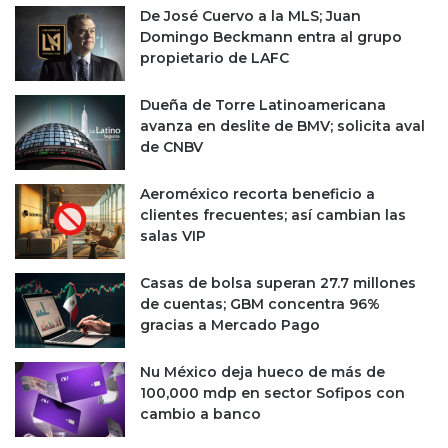
r
De José Cuervo a la MLS; Juan
e
i
Domingo Beckmann entra al grupo
r
a
propietario de LAFC
r
d
e
e
d
Dueña de Torre Latinoamericana
e
e
avanza en deslite de BMV; solicita aval
m
o
de CNBV
e
c
r
t
Aeroméxico recorta beneficio a
g
u
clientes frecuentes; así cambian las
e
b
salas VIP
n
r
c
e
Casas de bolsa superan 27.7 millones
i
,
de cuentas; GBM concentra 96%
a
d
gracias a Mercado Pago
s
e
ó
s
Nu México deja hueco de más de
l
t
100,000 mdp en sector Sofipos con
o
a
cambio a banco
p
c
a
a