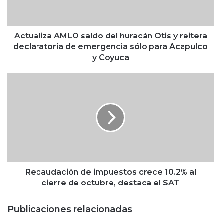
i
z
a
A
Actualiza AMLO saldo del huracán Otis y reitera
M
declaratoria de emergencia sólo para Acapulco
L
y Coyuca
O
s
R
a
e
l
c
d
a
o
u
d
d
e
a
l
c
h
i
u
ó
Recaudación de impuestos crece 10.2% al
r
n
cierre de octubre, destaca el SAT
a
d
c
e
Publicaciones relacionadas
á
i