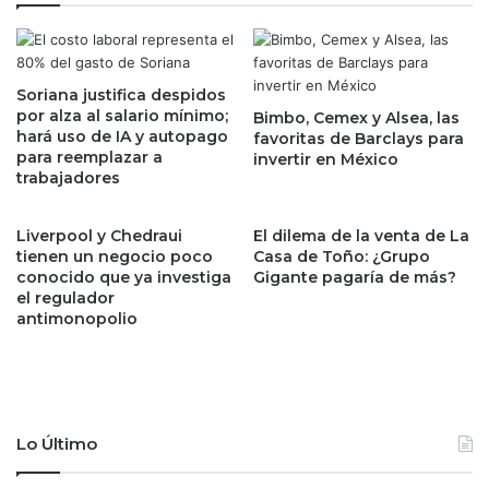
n
m
O
p
t
u
i
e
s
Soriana justifica despidos
s
por alza al salario mínimo;
y
Bimbo, Cemex y Alsea, las
t
hará uso de IA y autopago
favoritas de Barclays para
r
o
para reemplazar a
invertir en México
e
s
trabajadores
i
c
t
r
e
e
Liverpool y Chedraui
El dilema de la venta de La
r
tienen un negocio poco
Casa de Toño: ¿Grupo
c
a
conocido que ya investiga
Gigante pagaría de más?
e
el regulador
d
1
antimonopolio
e
0
c
.
l
2
a
%
r
a
a
l
Lo Último
t
c
o
i