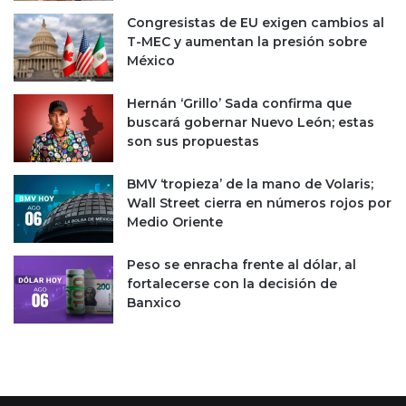
u
d
Congresistas de EU exigen cambios al
d
e
T-MEC y aumentan la presión sobre
i
2
México
a
5
n
p
Hernán ‘Grillo’ Sada confirma que
t
e
buscará gobernar Nuevo León; estas
e
s
son sus propuestas
o
s
BMV ‘tropieza’ de la mano de Volaris;
Wall Street cierra en números rojos por
Medio Oriente
Peso se enracha frente al dólar, al
fortalecerse con la decisión de
Banxico