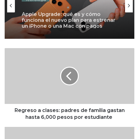
Apple Upgrade: qué es y cómo
funciona el nuevo plan para estrenar
un iPhone o una Mac con pagos
mensuales
R
e
g
r
e
s
o
a
c
l
Regreso a clases: padres de familia gastan
a
hasta 6,000 pesos por estudiante
s
e
¿
s
P