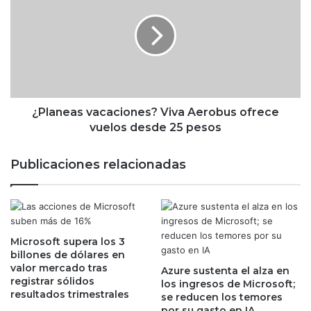
:
l
p
a
a
n
d
e
r
a
e
s
s
v
d
a
¿Planeas vacaciones? Viva Aerobus ofrece
e
c
vuelos desde 25 pesos
f
a
a
c
Publicaciones relacionadas
m
i
i
o
l
n
i
e
a
s
g
Microsoft supera los 3
?
billones de dólares en
a
V
valor mercado tras
s
Azure sustenta el alza en
i
registrar sólidos
los ingresos de Microsoft;
t
v
resultados trimestrales
se reducen los temores
a
a
por su gasto en IA