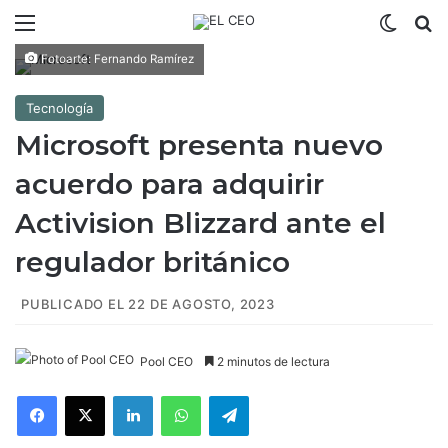
Menú
Switch
B
Fotoarte: Fernando Ramírez
Tecnología
Microsoft presenta nuevo
acuerdo para adquirir
Activision Blizzard ante el
regulador británico
PUBLICADO EL 22 DE AGOSTO, 2023
Pool CEO
2 minutos de lectura
Facebook
X
LinkedIn
WhatsApp
Telegram