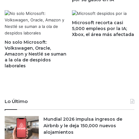
n
A
h
e
a
r
s
o
Microsoft recorta casi
t
b
5,000 empleos por la IA;
a
Xbox, el área más afectada
u
6
s
No solo Microsoft:
,
o
Volkswagen, Oracle,
0
Amazon y Nestlé se suman
f
a la ola de despidos
0
r
laborales
0
e
p
c
e
e
s
v
o
u
s
e
Lo Último
p
l
o
o
r
Mundial 2026 impulsa ingresos de
s
e
Airbnb y le deja 150,000 nuevos
d
s
alojamientos
e
t
s