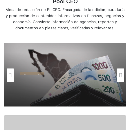
Pool CEO
Mesa de redacción de EL CEO. Encargada de la edición, curaduría
y producción de contenidos informativos en finanzas, negocios y
economía. Convierte información de agencias, reportes y
documentos en piezas claras, verificadas y relevantes.
Economía
Inversión física del gobierno
presenta rezago de 15.2% y estanca
al Plan México
A
m