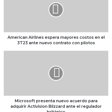
e
r
i
c
a
n
A
i
American Airlines espera mayores costos en el
r
3T23 ante nuevo contrato con pilotos
l
i
M
n
i
e
c
s
r
e
o
s
s
p
o
e
f
r
t
a
p
Microsoft presenta nuevo acuerdo para
m
r
adquirir Activision Blizzard ante el regulador
a
e
británico