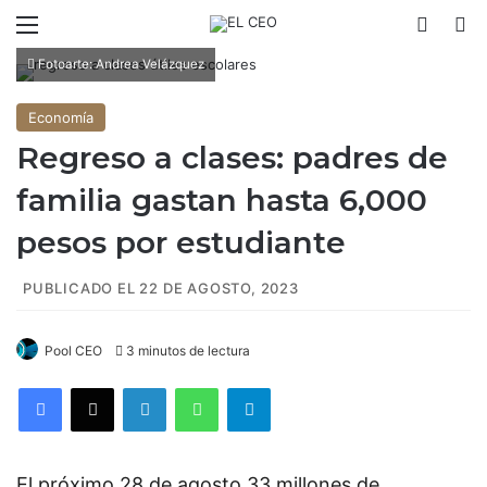
Menú
Switch
B
Fotoarte: Andrea Velázquez
Economía
Regreso a clases: padres de
familia gastan hasta 6,000
pesos por estudiante
PUBLICADO EL 22 DE AGOSTO, 2023
Pool CEO
3 minutos de lectura
Facebook
X
LinkedIn
WhatsApp
Telegram
El próximo 28 de agosto 33 millones de