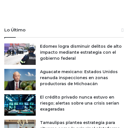
t
a
e
d
n
q
u
u
e
i
Lo Último
v
r
o
i
c
r
Edomex logra disminuir delitos de alto
o
A
impacto mediante estrategia con el
n
c
gobierno federal
t
t
r
i
Aguacate mexicano: Estados Unidos
a
v
reanuda inspecciones en zonas
t
i
productoras de Michoacán
o
s
c
i
El crédito privado nunca estuvo en
o
o
riesgo; alertas sobre una crisis serían
n
n
exageradas
p
B
i
l
l
Tamaulipas plantea estrategia para
i