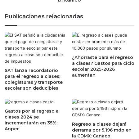
y
s
o
e
Publicaciones relacionadas
r
n
e
t
s
a
c
n
o
u
s
e
t
¿Ahorraste para el regreso
v
a clases? Gastos para ciclo
o
o
escolar 2025-2026
s
SAT lanza recordatorio
a
aumentan
para el regreso a clases;
e
c
colegiaturas y transporte
n
u
escolar son deducibles
e
e
l
r
3
d
T
o
Gastos por el regreso a
2
p
clases 2024 se
3
a
incrementarán en 35%:
Regreso a clases dejará
a
Anpec
r
derrama por 5,196 mdp en
n
a
la CDMX: Canaco