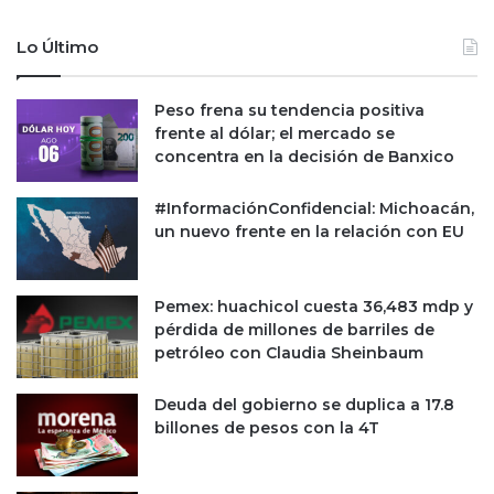
n
o
e
r
Lo Último
a
m
f
a
i
d
Peso frena su tendencia positiva
s
e
frente al dólar; el mercado se
c
l
concentra en la decisión de Banxico
a
i
l
b
#InformaciónConfidencial: Michoacán,
2
r
un nuevo frente en la relación con EU
0
a
2
r
1
s
Pemex: huachicol cuesta 36,483 mdp y
e
pérdida de millones de barriles de
d
petróleo con Claudia Sheinbaum
e
l
Deuda del gobierno se duplica a 17.8
n
billones de pesos con la 4T
u
e
v