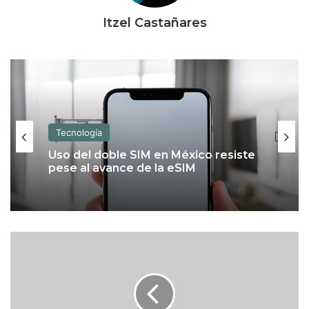
Itzel Castañares
Tecnología
Uso del doble SIM en México resiste
pese al avance de la eSIM
T
e
m
a
s