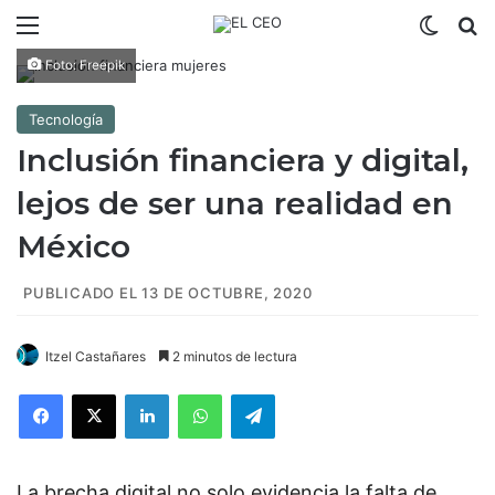
Menú
Switch
B
Foto: Freepik
Tecnología
Inclusión financiera y digital,
lejos de ser una realidad en
México
PUBLICADO EL 13 DE OCTUBRE, 2020
Itzel Castañares
2 minutos de lectura
Facebook
X
LinkedIn
WhatsApp
Telegram
La brecha digital no solo evidencia la falta de