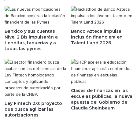
i
r
ó
a
n
n
d
e
e
Banxico y sus cuentas
Banco Azteca impulsa
n
Nivel 2 Bis impulsarán a
inclusión financiera en
i
r
tienditas, taquerías y a
Talent Land 2026
n
e
todas las pymes
g
f
r
o
e
r
s
m
o
u
s
l
y
a
Clases de finanzas en las
m
c
escuelas públicas, la nueva
i
apuesta del Gobierno de
i
Ley Fintech 2.0: proyecto
Claudia Sheinbaum
s
ó
que busca agilizar las
c
autorizaciones
n
e
l
l
a
á
f