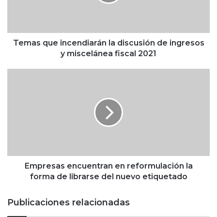
q
u
e
i
n
Temas que incendiarán la discusión de ingresos
c
y miscelánea fiscal 2021
e
n
E
d
m
i
p
a
r
r
e
á
s
n
a
l
s
a
e
d
n
Empresas encuentran en reformulación la
i
c
forma de librarse del nuevo etiquetado
s
u
c
e
Publicaciones relacionadas
u
n
s
t