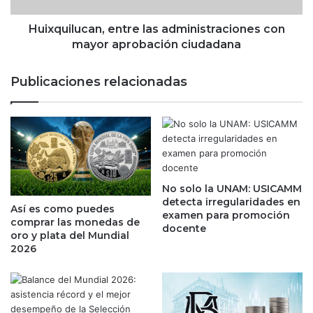
r
u
a
c
Huixquilucan, entre las administraciones con
y
a
mayor aprobación ciudadana
e
n
c
,
Publicaciones relacionadas
t
e
o
n
r
t
i
r
a
e
d
l
e
a
l
No solo la UNAM: USICAMM
s
detecta irregularidades en
a
a
Así es como puedes
examen para promoción
i
d
comprar las monedas de
docente
c
m
oro y plata del Mundial
ó
i
2026
n
n
i
i
c
s
a
t