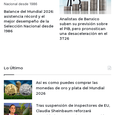
m
r
a
a
Balance del Mundial 2026:
r
c
asistencia récord y el
c
Analistas de Banxico
i
mejor desempeño de la
suben su previsión sobre
a
o
Selección Nacional desde
el PIB, pero pronostican
m
n
1986
una desaceleración en el
e
e
3T26
x
s
i
c
c
o
a
n
n
m
a
Lo Último
a
d
y
e
o
Así es como puedes comprar las
p
r
monedas de oro y plata del Mundial
a
a
2026
s
p
t
r
a
Tras suspensión de inspectores de EU,
o
s
Claudia Sheinbaum reforzará
b