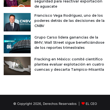
seguridad para reactivar exportación
a
de aguacate
c
i
Francisco Vega Rodríguez, uno de los
ó
poderes detrás de las decisiones de la
n
CNBV
c
i
Grupo Carso lidera ganancias de la
u
BMV; Wall Street sigue beneficiándose
d
de los reportes trimestrales
a
d
a
Fracking en México: comité científico
n
plantea evaluar explotación en cuatro
a
cuencas y descarta Tampico-Misantla
© Copyright 2026, Derechos Reservados |
EL CEO