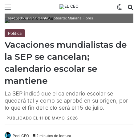
Menú
Switch
B
La SEP indicó que el calendario escolar se mantendrá tal como fue
aprobado originalmente / Fotoarte: Mariana Flores
Política
Vacaciones mundialistas de
la SEP se cancelan;
calendario escolar se
mantiene
La SEP indicó que el calendario escolar se
quedará tal y como se aprobó en su origen, por
lo que el fin del ciclo será el 15 de julio.
PUBLICADO EL 11 DE MAYO, 2026
Pool CEO
2 minutos de lectura