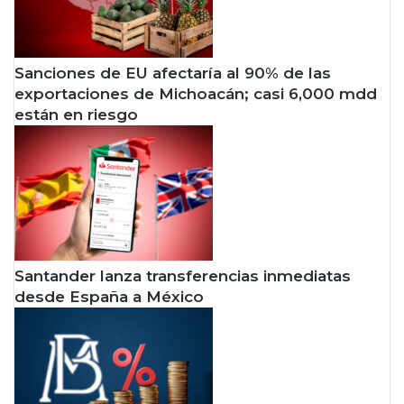
McDonald’s? Esta es la nueva
n
l
oportunidad para hacer
e
a
s
r
negocios con la franquicia
Sanciones de EU afectaría al 90% de las
p
s
exportaciones de Michoacán; casi 6,000 mdd
o
e
r
m
están en riesgo
7
a
4
n
0
t
,
i
0
e
0
n
0
e
m
Santander lanza transferencias inmediatas
d
desde España a México
p