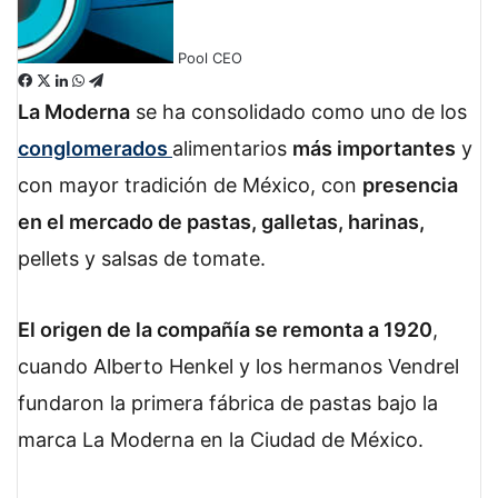
Pool CEO
F
X
L
W
T
a
i
h
e
La Moderna
se ha consolidado como uno de los
c
n
a
l
conglomerados
alimentarios
más importantes
y
e
k
t
e
b
e
s
g
con mayor tradición de México, con
presencia
o
d
A
r
en el mercado de pastas, galletas, harinas,
o
I
p
a
k
n
p
m
pellets y salsas de tomate.
El origen de la compañía se remonta a 1920
,
cuando Alberto Henkel y los hermanos Vendrel
fundaron la primera fábrica de pastas bajo la
marca La Moderna en la Ciudad de México.