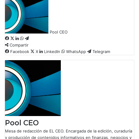
Pool CEO
F
X
L
W
T
Compartir
a
i
h
e
c
Facebook
n
a
l
X
LinkedIn
WhatsApp
Telegram
e
k
t
e
b
e
s
g
o
d
A
r
o
I
p
a
k
n
p
m
Pool CEO
Mesa de redacción de EL CEO. Encargada de la edición, curaduría
y producción de contenidos informativos en finanzas, negocios y