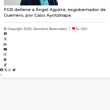
FGR detiene a Ángel Aguirre, exgobernador de
Guerrero, por Caso Ayotzinapa
© Copyright 2026, Derechos Reservados |
EL CEO
Facebook
X
LinkedIn
YouTube
Instagram
Spotify
TikTok
Facebook
X
WhatsApp
Telegram
Botón
volver
arriba