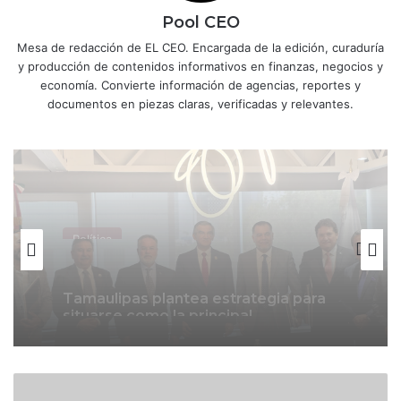
Pool CEO
Mesa de redacción de EL CEO. Encargada de la edición, curaduría
y producción de contenidos informativos en finanzas, negocios y
economía. Convierte información de agencias, reportes y
documentos en piezas claras, verificadas y relevantes.
Política
The Economist cuestiona giro de
Política
Claudia Sheinbaum ante Donald
Trump; ve defensa de aliados de
Morena señalados por corrupción
Tamaulipas plantea estrategia para
C
situarse como la principal
o