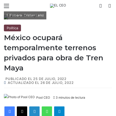
Menú
Switch
B
(Fotoarte: Cristian Laris)
Política
México ocupará
temporalmente terrenos
privados para obra de Tren
Maya
PUBLICADO EL 25 DE JULIO, 2022
ACTUALIZADO EL 26 DE JULIO, 2022
Pool CEO
3 minutos de lectura
Facebook
X
LinkedIn
WhatsApp
Telegram