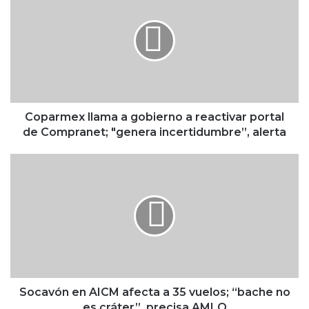
plataforma logística entre México y
p
EU
a
r
m
e
x
l
l
Coparmex llama a gobierno a reactivar portal
a
de Compranet; "genera incertidumbre”, alerta
m
a
S
a
o
g
c
o
a
b
v
i
ó
e
n
r
e
n
n
o
A
Socavón en AICM afecta a 35 vuelos; “bache no
a
I
es cráter”, precisa AMLO