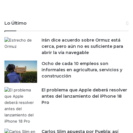
r
c
a
h
n
e
e
n
Lo Último
t
o
;
e
"
Irán dice acuerdo sobre Ormuz está
s
g
cerca, pero aún no es suficiente para
c
e
abrir la vía navegable
r
n
á
Ocho de cada 10 empleos son
e
t
informales en agricultura, servicios y
r
e
construcción
a
r
i
”
n
El problema que Apple deberá resolver
,
c
antes del lanzamiento del iPhone 18
p
e
Pro
r
r
e
t
c
i
i
d
s
Carlos Slim apuesta por Puebla; así
u