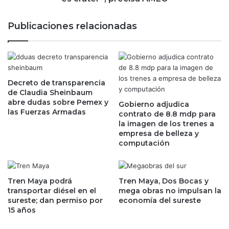
r
C
e
M
Publicaciones relacionadas
a
a
c
f
t
e
i
c
v
t
a
Decreto de transparencia
a
de Claudia Sheinbaum
r
a
abre dudas sobre Pemex y
p
Gobierno adjudica
3
las Fuerzas Armadas
contrato de 8.8 mdp para
o
5
la imagen de los trenes a
r
v
empresa de belleza y
t
u
computación
a
e
l
l
d
o
e
s
Tren Maya podrá
Tren Maya, Dos Bocas y
C
transportar diésel en el
mega obras no impulsan la
;
sureste; dan permiso por
economía del sureste
o
“
15 años
m
b
p
a