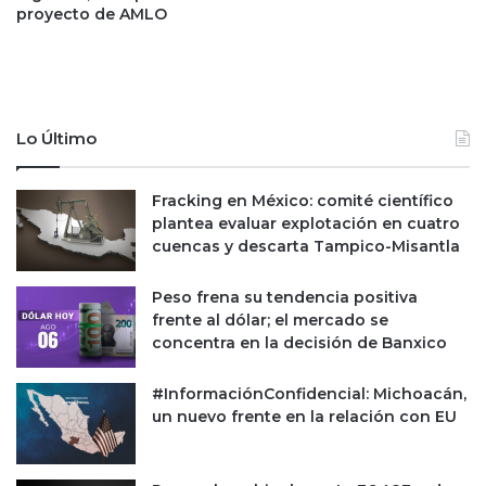
proyecto de AMLO
r
e
a
l
d
a
e
F
T
e
r
d
Lo Último
e
d
n
e
Fracking en México: comité científico
M
b
plantea evaluar explotación en cuatro
a
e
cuencas y descarta Tampico-Misantla
y
m
a
a
n
Peso frena su tendencia positiva
t
frente al dólar; el mercado se
e
concentra en la decisión de Banxico
n
e
#InformaciónConfidencial: Michoacán,
r
un nuevo frente en la relación con EU
e
l
r