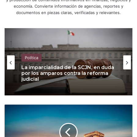
economía. Convierte información de agencias, reportes y
documentos en piezas claras, verificadas y relevantes.
Política
La imparcialidad de la SCJN, en duda
por los amparos contra la reforma
judicial
M
é
x
i
c