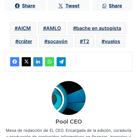
Share
Tweet
Share
AICM
AMLO
bache en autopista
cráter
socavón
T2
vuelos
Pool CEO
Mesa de redacción de EL CEO. Encargada de la edición, curaduría
y producción de contenidos informativos en finanzas, negocios y