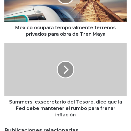
o
o
c
u
p
México ocupará temporalmente terrenos
a
privados para obra de Tren Maya
r
á
S
t
u
e
m
m
m
p
e
o
r
r
s
a
,
l
e
m
x
Summers, exsecretario del Tesoro, dice que la
e
s
Fed debe mantener el rumbo para frenar
n
e
inflación
t
c
e
r
Publicaciones relacionadas