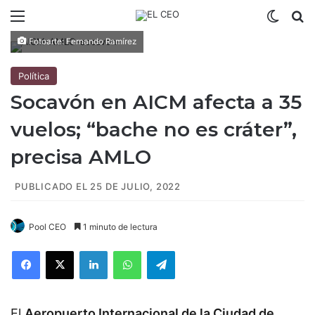
Menú
Switch
B
Fotoarte: Fernando Ramírez
Política
Socavón en AICM afecta a 35
vuelos; “bache no es cráter”,
precisa AMLO
PUBLICADO EL 25 DE JULIO, 2022
Pool CEO
1 minuto de lectura
Facebook
X
LinkedIn
WhatsApp
Telegram
El
Aeropuerto Internacional de la Ciudad de