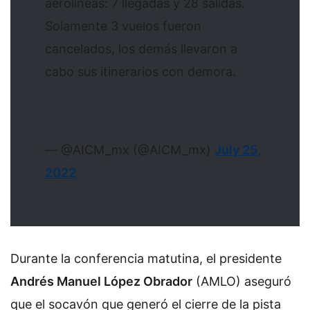
aerolíneas: 7 llegadas y 28 salidas.
Solamente 3 vuelos fueron
cancelados, los demás llevaron a
cabo sus itinerarios con demora.
— @AICM_mx (@AICM_mx)
July 25,
2022
Durante la conferencia matutina, el presidente
Andrés Manuel López Obrador
(AMLO) aseguró
que el socavón que generó el cierre de la pista