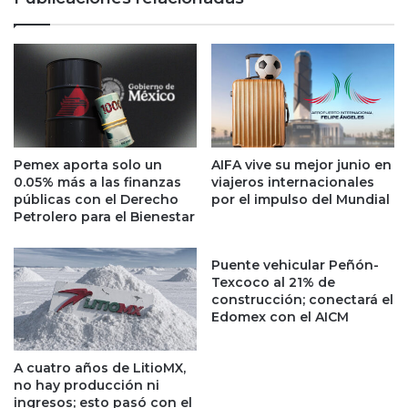
t
e
e
t
r
a
r
r
e
i
n
o
o
d
s
e
p
l
Pemex aporta solo un
AIFA vive su mejor junio en
r
T
0.05% más a las finanzas
viajeros internacionales
i
e
públicas con el Derecho
por el impulso del Mundial
v
s
Petrolero para el Bienestar
a
o
d
r
Puente vehicular Peñón-
o
o
Texcoco al 21% de
s
,
construcción; conectará el
p
d
Edomex con el AICM
a
i
r
c
a
A cuatro años de LitioMX,
e
no hay producción ni
o
q
ingresos; esto pasó con el
b
u