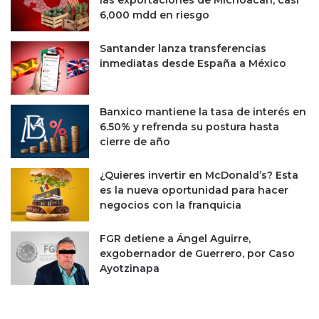
las exportaciones de Michoacán; casi
e
6,000 mdd en riesgo
n
t
Santander lanza transferencias
a
inmediatas desde España a México
r
s
u
Banxico mantiene la tasa de interés en
s
6.50% y refrenda su postura hasta
v
cierre de año
e
n
¿Quieres invertir en McDonald’s? Esta
t
es la nueva oportunidad para hacer
a
negocios con la franquicia
s
FGR detiene a Ángel Aguirre,
exgobernador de Guerrero, por Caso
Ayotzinapa