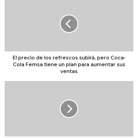
l
p
r
e
c
i
o
d
e
El precio de los refrescos subirá, pero Coca-
l
Cola Femsa tiene un plan para aumentar sus
o
ventas
s
r
D
e
o
f
n
r
a
e
l
s
d
c
T
o
r
s
u