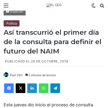
Menú
Switch
B
(Especial)
Política
Así transcurrió el primer día
de la consulta para definir el
futuro del NAIM
PUBLICADO EL 26 DE OCTUBRE, 2018
Pool CEO
2 minutos de lectura
Facebook
X
LinkedIn
WhatsApp
Telegram
Este jueves dio inicio el proceso de consulta