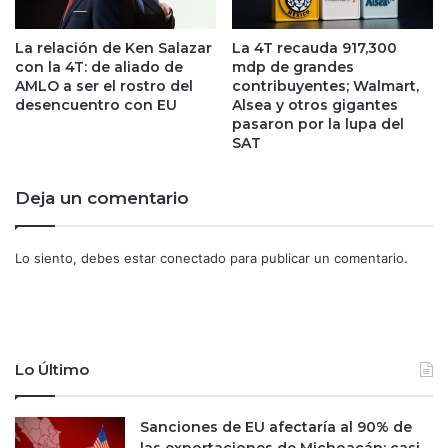
e
a
m
d
s
La relación de Ken Salazar
La 4T recauda 917,300
o
con la 4T: de aliado de
mdp de grandes
a
s
AMLO a ser el rostro del
contribuyentes; Walmart,
t
f
desencuentro con EU
Alsea y otros gigantes
i
i
pasaron por la lupa del
e
n
SAT
n
a
e
n
u
c
Deja un comentario
n
i
p
e
l
Lo siento, debes estar
conectado
para publicar un comentario.
r
a
o
n
s
p
a
r
Lo Último
a
a
u
Sanciones de EU afectaría al 90% de
m