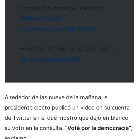
terminará el domingo. Participa.
#MéxicoDecide
pic.twitter.com/J9qFf4O7Kb
— Andrés Manuel (@lopezobrador_)
25 de octubre de 2018
Alrededor de las nueve de la mañana, el
presidente electo publicó un video en su cuenta
de Twitter en el que mostró que dejó en blanco
su voto en la consulta.
“Voté por la democracia”
,
exclamó.