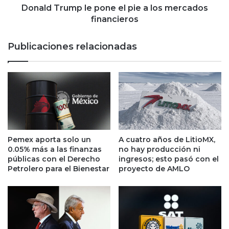
s
m
Donald Trump le pone el pie a los mercados
u
p
financieros
b
l
i
e
Publicaciones relacionadas
r
p
á
o
,
n
p
e
e
e
r
l
o
p
C
i
o
e
Pemex aporta solo un
A cuatro años de LitioMX,
c
a
0.05% más a las finanzas
no hay producción ni
a
l
públicas con el Derecho
ingresos; esto pasó con el
-
o
Petrolero para el Bienestar
proyecto de AMLO
C
s
o
m
l
e
a
r
F
c