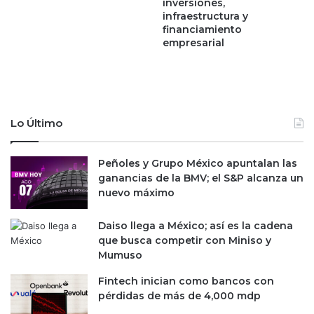
inversiones,
n
m
infraestructura y
t
d
financiamiento
a
p
empresarial
s
,
:
c
e
a
s
s
t
i
o
e
Lo Último
f
l
a
d
Peñoles y Grupo México apuntalan las
c
o
ganancias de la BMV; el S&P alcanza un
t
b
nuevo máximo
u
l
r
e
a
q
Daiso llega a México; así es la cadena
n
u
que busca competir con Miniso y
l
e
Mumuso
a
r
Fintech inician como bancos con
s
e
pérdidas de más de 4,000 mdp
p
p
e
o