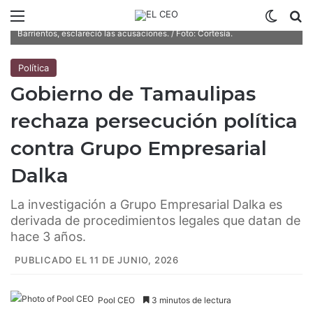
Menú
Switch
B
El consejero estatal de Tamaulipas, Marco Antonio García
Barrientos, esclareció las acusaciones. / Foto: Cortesía.
Política
Gobierno de Tamaulipas
rechaza persecución política
contra Grupo Empresarial
Dalka
La investigación a Grupo Empresarial Dalka es
derivada de procedimientos legales que datan de
hace 3 años.
PUBLICADO EL 11 DE JUNIO, 2026
Pool CEO
3 minutos de lectura