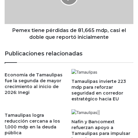
e
t
s
i
t
e
r
n
a
e
Pemex tiene pérdidas de 81,665 mdp, casi el
n
p
doble que reportó inicialmente
r
é
e
r
Publicaciones relacionadas
a
d
l
i
i
d
d
Economía de Tamaulipas
a
fue la segunda de mayor
a
Tamaulipas invierte 223
s
crecimiento al inicio de
mdp para reforzar
d
d
2026: Inegi
seguridad en corredor
e
e
estratégico hacia EU
s
8
d
1
i
,
Tamaulipas logra
s
6
reducción cercana a los
Nafin y Bancomext
t
1,000 mdp en la deuda
6
refuerzan apoyo a
pública
i
Tamaulipas para impulsar
5