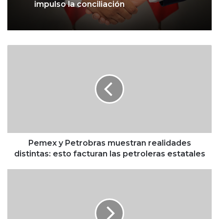
impulso la conciliación
P
e
m
e
x
y
P
e
t
r
Pemex y Petrobras muestran realidades
o
distintas: esto facturan las petroleras estatales
b
r
P
a
e
s
m
m
e
u
x