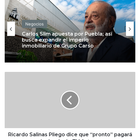
Negocios
Carlos Slim apuesta por Puebla; así
busca expandir el imperio
inmobiliario de Grupo Carso
R
i
c
a
r
d
o
S
a
l
Ricardo Salinas Pliego dice que “pronto” pagará