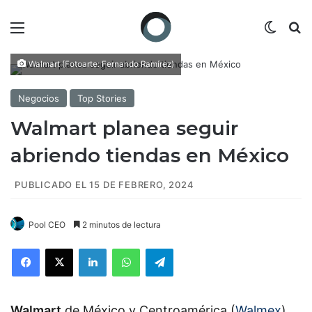
Menú
Switch
B
Walmart (Fotoarte: Fernando Ramírez)
Negocios
Top Stories
Walmart planea seguir
abriendo tiendas en México
PUBLICADO EL 15 DE FEBRERO, 2024
Pool CEO
2 minutos de lectura
Facebook
X
LinkedIn
WhatsApp
Telegram
Walmart
de México y Centroamérica (
Walmex
)