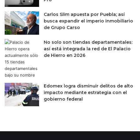
z
z
t
g
Carlos Slim apuesta por Puebla; así
e
a
busca expandir el imperio inmobiliario
c
d
de Grupo Carso
a
o
p
No solo son tiendas departamentales:
o
así está integrada la red de El Palacio
r
de Hierro en 2026
c
a
r
g
o
Edomex logra disminuir delitos de alto
s
impacto mediante estrategia con el
p
gobierno federal
e
n
a
l
e
s