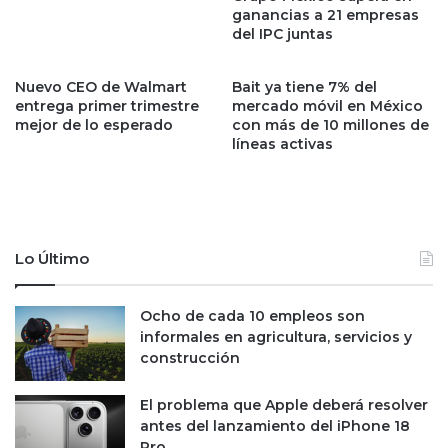
ganancias a 21 empresas
t
m
del IPC juntas
o
e
”
r
p
e
Nuevo CEO de Walmart
Bait ya tiene 7% del
a
x
entrega primer trimestre
mercado móvil en México
g
p
mejor de lo esperado
con más de 10 millones de
a
líneas activas
r
r
e
á
s
l
i
a
d
d
e
Lo Último
e
n
u
t
d
e
Ocho de cada 10 empleos son
a
d
informales en agricultura, servicios y
d
e
construcción
e
E
T
U
El problema que Apple deberá resolver
V
j
antes del lanzamiento del iPhone 18
A
u
Pro