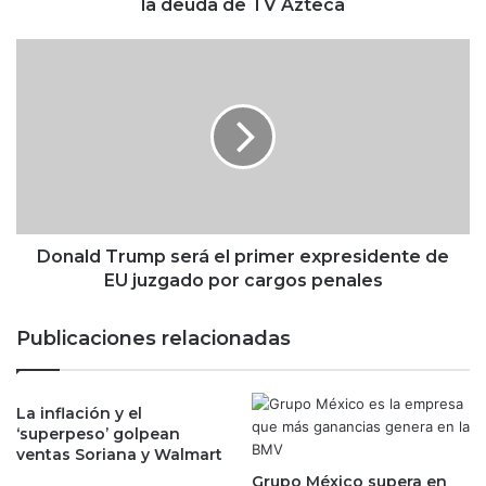
i
la deuda de TV Azteca
n
a
D
s
o
P
n
l
a
i
l
e
d
g
T
o
r
d
u
i
m
Donald Trump será el primer expresidente de
c
p
EU juzgado por cargos penales
e
s
q
e
Publicaciones relacionadas
u
r
e
á
“
e
p
La inflación y el
l
‘superpeso’ golpean
r
p
ventas Soriana y Walmart
o
r
n
Grupo México supera en
i