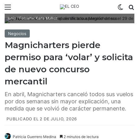
Menú
Switch
B
La autoridad aérea retiró el certificado a Magnicharters el 29 de
junio / Fotoarte: Karla Muñoz
Negocios
Magnicharters pierde
permiso para ‘volar’ y solicita
de nuevo concurso
mercantil
En abril, Magnicharters canceló todos sus vuelos
por dos semanas sin mayor explicación, una
medida que se volvió de carácter permanente.
PUBLICADO EL 2 DE JULIO, 2026
Patricia Guerrero Medina
2 minutos de lectura