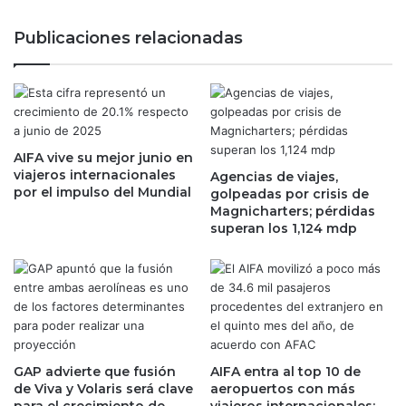
p
l
o
e
Publicaciones relacionadas
r
f
l
o
a
r
c
t
a
u
í
n
d
AIFA vive su mejor junio en
a
a
viajeros internacionales
Agencias de viajes,
d
por el impulso del Mundial
d
golpeadas por crisis de
e
Magnicharters; pérdidas
e
E
superan los 1,124 mdp
G
l
e
o
n
n
o
M
m
u
m
s
a
k
L
;
GAP advierte que fusión
AIFA entra al top 10 de
a
m
de Viva y Volaris será clave
aeropuertos con más
b
á
para el crecimiento de
viajeros internacionales;