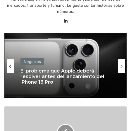
mercados, transporte y turismo. Le gusta contar historias sobre
números.
Lin
ke
dIn
Negocios
El problema que Apple deberá
resolver antes del lanzamiento del
iPhone 18 Pro
B
M
V
n