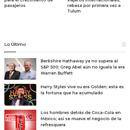
;
pasajeros
rebasa por primera vez a
s
Tulum
D
d
o
e
w
1
J
0
o
0
n
m
Lo Último
e
i
s
l
c
l
Berkshire Hathaway ya no supera al
i
o
S&P 500; Greg Abel aún no iguala la era
e
n
Warren Buffett
r
e
r
s
Harry Styles vive su era Golden; esta es
a
d
la fortuna que ha acumulado
e
e
n
a
m
ñ
Los hombres detrás de Coca-Cola en
á
o
México; así se mueve el negocio de la
x
s
refresquera
i
s