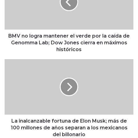
o
l
o
g
r
a
BMV no logra mantener el verde por la caída de
m
Genomma Lab; Dow Jones cierra en máximos
a
históricos
n
t
L
e
a
n
i
e
n
r
a
e
l
l
c
v
a
e
n
r
z
La inalcanzable fortuna de Elon Musk; más de
d
a
100 millones de años separan a los mexicanos
e
b
del billonario