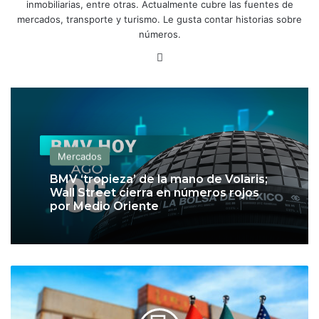
inmobiliarias, entre otras. Actualmente cubre las fuentes de
mercados, transporte y turismo. Le gusta contar historias sobre
números.
Lin
ke
dIn
Mercados
BMV ‘tropieza’ de la mano de Volaris;
Wall Street cierra en números rojos
por Medio Oriente
O
x
f
o