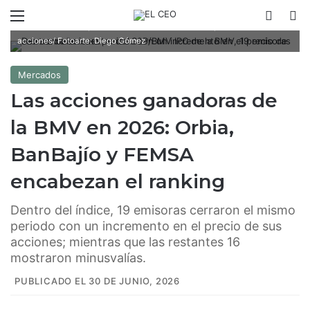
Dentro de la muestra del S&P/BMV IPC de la BMV, 19 emisoras
Menú
Switch
B
cerraron el mismo periodo con un incremento en el precio de sus
acciones/ Fotoarte: Diego Gómez
Mercados
Las acciones ganadoras de
la BMV en 2026: Orbia,
BanBajío y FEMSA
encabezan el ranking
Dentro del índice, 19 emisoras cerraron el mismo
periodo con un incremento en el precio de sus
acciones; mientras que las restantes 16
mostraron minusvalías.
PUBLICADO EL 30 DE JUNIO, 2026