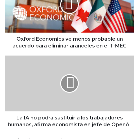
r
d
E
c
o
n
Oxford Economics ve menos probable un
o
acuerdo para eliminar aranceles en el T-MEC
m
i
L
c
a
s
I
v
A
e
n
m
o
e
p
n
o
o
d
s
r
La IA no podrá sustituir a los trabajadores
p
á
humanos, afirma economista en jefe de OpenAI
r
s
o
u