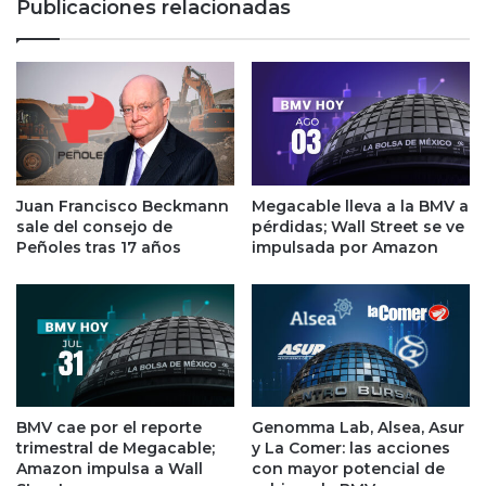
Publicaciones relacionadas
b
s
a
t
b
i
l
t
e
u
u
i
n
r
a
a
c
l
Juan Francisco Beckmann
Megacable lleva a la BMV a
u
o
sale del consejo de
pérdidas; Wall Street se ve
e
s
Peñoles tras 17 años
impulsada por Amazon
r
t
d
r
o
a
p
b
a
a
r
j
a
a
e
d
BMV cae por el reporte
Genomma Lab, Alsea, Asur
l
trimestral de Megacable;
y La Comer: las acciones
o
Amazon impulsa a Wall
con mayor potencial de
i
r