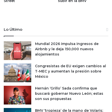
Street
subir en la BMV
m
e
i
s
n
h
a
u
r
m
a
a
Lo Último
r
n
a
o
n
Mundial 2026 impulsa ingresos de
s
c
Airbnb y le deja 150,000 nuevos
,
e
alojamientos
a
l
f
e
i
Congresistas de EU exigen cambios al
s
r
T-MEC y aumentan la presión sobre
e
m
México
n
a
e
e
Hernán ‘Grillo’ Sada confirma que
l
c
buscará gobernar Nuevo León; estas
T
o
son sus propuestas
-
n
M
o
BMV ‘tropieza’ de la mano de Volaris;
E