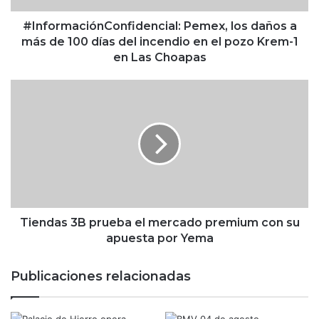
c
i
#InformaciónConfidencial: Pemex, los daños a
ó
más de 100 días del incendio en el pozo Krem-1
n
en Las Choapas
C
o
T
n
i
f
e
i
n
d
d
e
a
n
s
c
3
i
B
a
p
Tiendas 3B prueba el mercado premium con su
l
r
apuesta por Yema
:
u
P
e
Publicaciones relacionadas
e
b
m
a
e
e