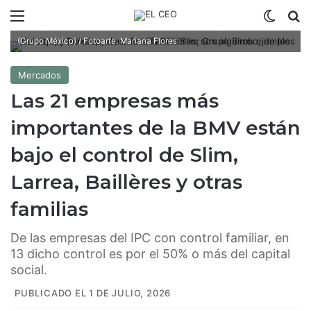
Menú
Switch
B
Alejandro Baillères (Peñoles), Carlos Slim (Carso) y Germán Larrea
(Grupo México) / Fotoarte: Mariana Flores
Mercados
Las 21 empresas más
importantes de la BMV están
bajo el control de Slim,
Larrea, Baillères y otras
familias
De las empresas del IPC con control familiar, en
13 dicho control es por el 50% o más del capital
social.
PUBLICADO EL 1 DE JULIO, 2026