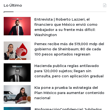
a
p
Lo Último
s
u
d
e
e
s
Entrevista | Roberto Lazzeri, el
l
t
financiero que México envió como
i
a
embajador a su frente más difícil:
n
p
Washington
c
o
e
r
Pemex recibe más de 519,000 mdp del
n
Y
gobierno de Sheinbaum; 80 de cada
d
e
100 pesos aportados regresan
i
m
o
a
Hacienda publica reglas antilavado
e
para 120,000 sujetos; llegan sin
n
consulta, pero con aplicación gradual
e
l
Kia pone a prueba la estrategia del
p
Plan México para aumentar contenido
o
nacional
z
o
K
#InformaciónConfidencial: Jubilados