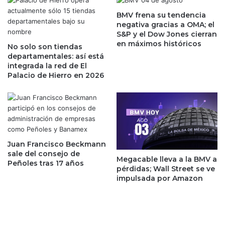
x
l
,
BMV frena su tendencia
m
negativa gracias a OMA; el
l
e
S&P y el Dow Jones cierran
o
r
en máximos históricos
s
No solo son tiendas
c
departamentales: así está
d
a
integrada la red de El
a
d
Palacio de Hierro en 2026
ñ
o
o
p
s
r
a
e
m
m
á
i
s
u
Juan Francisco Beckmann
d
m
sale del consejo de
Megacable lleva a la BMV a
e
Peñoles tras 17 años
c
pérdidas; Wall Street se ve
1
o
impulsada por Amazon
0
n
0
s
d
u
í
a