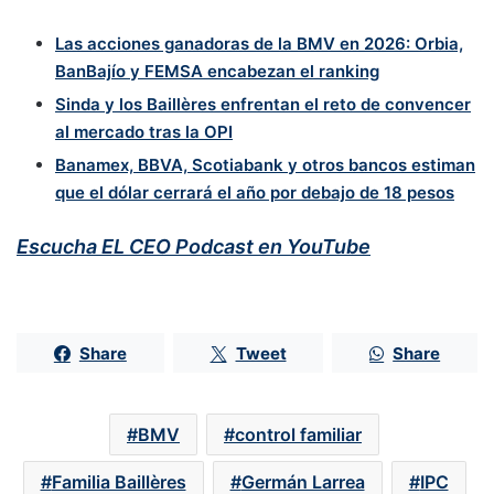
Las acciones ganadoras de la BMV en 2026: Orbia,
BanBajío y FEMSA encabezan el ranking
Sinda y los Baillères enfrentan el reto de convencer
al mercado tras la OPI
Banamex, BBVA, Scotiabank y otros bancos estiman
que el dólar cerrará el año por debajo de 18 pesos
Escucha EL CEO Podcast en YouTube
Share
Tweet
Share
BMV
control familiar
Familia Baillères
Germán Larrea
IPC