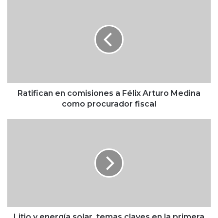
R
a
t
i
f
i
c
a
n
e
Ratifican en comisiones a Félix Arturo Medina
n
como procurador fiscal
c
o
L
m
i
i
t
s
i
i
o
o
y
n
e
e
n
s
e
a
r
Litio y energía solar, temas claves en la primera