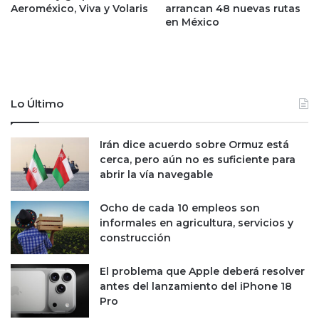
p
n
Aeroméxico, Viva y Volaris
arrancan 48 nuevas rutas
r
en México
l
o
a
c
p
u
r
r
i
a
m
Lo Último
d
e
o
r
r
a
Irán dice acuerdo sobre Ormuz está
f
d
cerca, pero aún no es suficiente para
i
i
abrir la vía navegable
s
s
c
c
Ocho de cada 10 empleos son
a
u
informales en agricultura, servicios y
l
s
construcción
i
ó
El problema que Apple deberá resolver
n
antes del lanzamiento del iPhone 18
d
Pro
e