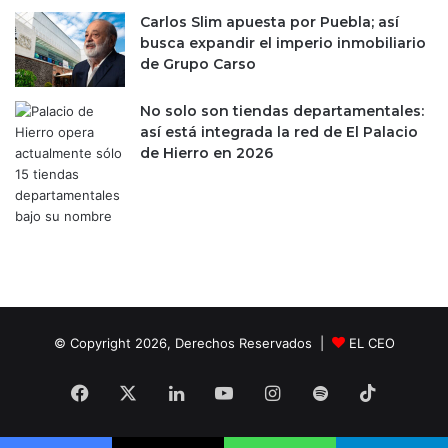
l
Carlos Slim apuesta por Puebla; así
a
busca expandir el imperio inmobiliario
r
de Grupo Carso
e
f
o
No solo son tiendas departamentales:
r
así está integrada la red de El Palacio
m
de Hierro en 2026
a
e
l
é
c
t
r
i
c
© Copyright 2026, Derechos Reservados |
EL CEO
a
Facebook
X
LinkedIn
YouTube
Instagram
Spotify
TikTok