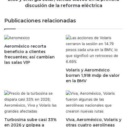
F
g
discusión de la reforma eléctrica
é
í
l
a
Publicaciones relacionadas
i
s
x
o
A
l
r
a
t
Aeroméxico recorta
r
beneficio a clientes
u
,
frecuentes; así cambian
r
t
las salas VIP
o
e
M
Volaris y Aeroméxico
m
borran 1,918 mdp de valor
e
a
en la BMV
d
s
i
c
n
l
a
a
c
v
o
e
m
s
Turbosina sube casi 33%
Viva, Aeroméxico, Volaris y
o
e
en 2026 y golpea a
otras cuatro aerolíneas