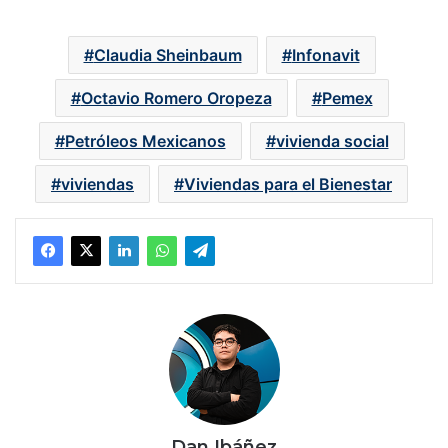
Claudia Sheinbaum
Infonavit
Octavio Romero Oropeza
Pemex
Petróleos Mexicanos
vivienda social
viviendas
Viviendas para el Bienestar
Dan Ibáñez