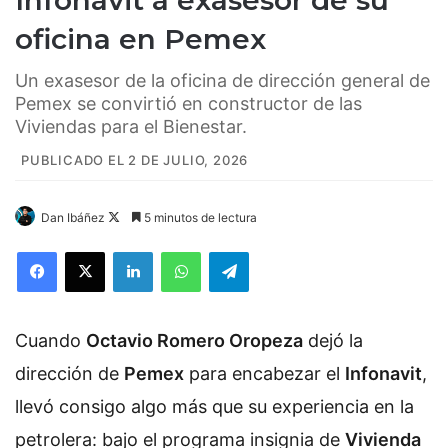
Infonavit a exasesor de su
oficina en Pemex
Un exasesor de la oficina de dirección general de
Pemex se convirtió en constructor de las
Viviendas para el Bienestar.
PUBLICADO EL 2 DE JULIO, 2026
Dan Ibáñez
F
5 minutos de lectura
o
Facebook
X
LinkedIn
WhatsApp
Telegram
l
l
o
Cuando
Octavio Romero Oropeza
w
dejó la
o
dirección de
Pemex
para encabezar el
Infonavit
,
n
llevó consigo algo más que su experiencia en la
X
petrolera: bajo el programa insignia de
Vivienda