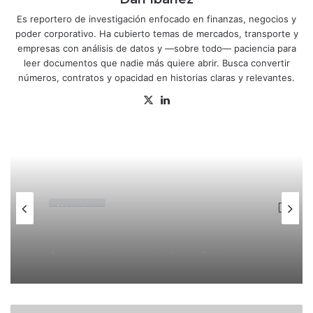
Es reportero de investigación enfocado en finanzas, negocios y
poder corporativo. Ha cubierto temas de mercados, transporte y
empresas con análisis de datos y —sobre todo— paciencia para
leer documentos que nadie más quiere abrir. Busca convertir
números, contratos y opacidad en historias claras y relevantes.
X
Lin
ke
dIn
Negocios
Nu México deja hueco de más de
100,000 mdp en sector Sofipos con
cambio a banco
#