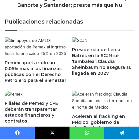
a
o
Banorte y Santander; presta más que Nu
l
g
:
a
Publicaciones relacionadas
T
n
r
a
a
e
s
n
F
Presidencia de Lenia
r
Batres en la SCJN se
i
e
‘tambalea’; Claudia
n
Pemex aporta solo un
n
Sheinbaum no asegura su
0.05% más a las finanzas
C
t
llegada en 2027
públicas con el Derecho
E
a
Petrolero para el Bienestar
N
b
,
i
l
l
a
i
Filiales de Pemex y CFE
C
d
deberán transparentar
N
estados financieros y
a
Aceleran el fracking en
contratos
B
d
México: gobierno de
V
Claudia Sheinbaum analiza
a
terrenos para prueba
e
B